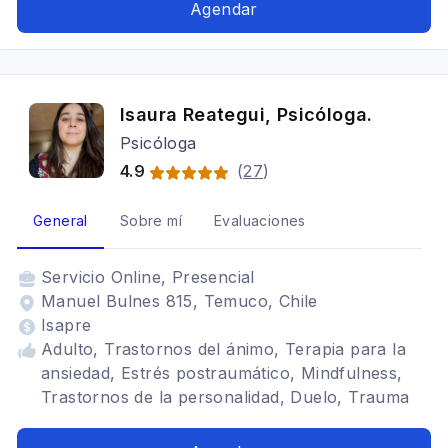
Agendar
Isaura Reategui, Psicóloga.
Psicóloga
4.9
(
27
)
General
Sobre mí
Evaluaciones
Servicio
Online, Presencial
Manuel Bulnes 815, Temuco, Chile
Isapre
Adulto, Trastornos del ánimo, Terapia para la
ansiedad, Estrés postraumático, Mindfulness,
Trastornos de la personalidad, Duelo, Trauma
Complejo, Gestalt, Tratamientos para fobia
social, desarrollo personal, Bipolaridad,