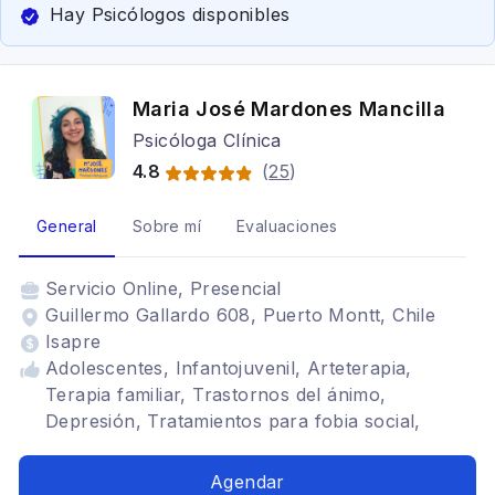
Hay Psicólogos disponibles
Maria José Mardones Mancilla
Psicóloga Clínica
4.8
(
25
)
General
Sobre mí
Evaluaciones
Servicio
Online, Presencial
Guillermo Gallardo 608, Puerto Montt, Chile
Isapre
Adolescentes, Infantojuvenil, Arteterapia,
Terapia familiar, Trastornos del ánimo,
Depresión, Tratamientos para fobia social,
Estrés postraumático, Terapia de pareja, Niños
Agendar