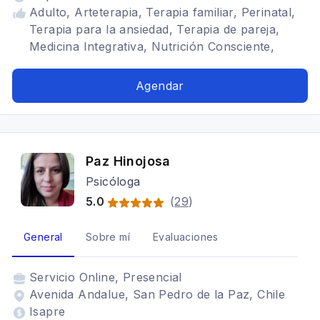
Adulto, Arteterapia, Terapia familiar, Perinatal,
Terapia para la ansiedad, Terapia de pareja,
Medicina Integrativa, Nutrición Consciente,
Matronería, Yoga, Mindfulness, Meditación
Activa, Turismo Consciente y de Reconexión
Agendar
Paz Hinojosa
Psicóloga
5.0
(
29
)
General
Sobre mí
Evaluaciones
Servicio
Online, Presencial
Avenida Andalue, San Pedro de la Paz, Chile
Isapre