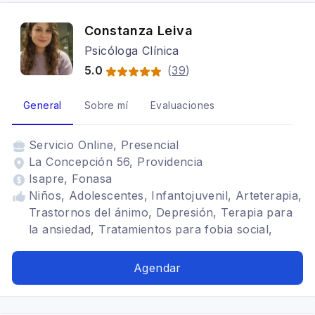
Constanza Leiva
Psicóloga Clínica
5.0
(
39
)
General
Sobre mí
Evaluaciones
Servicio
Online, Presencial
La Concepción 56, Providencia
Isapre, Fonasa
Niños, Adolescentes, Infantojuvenil, Arteterapia,
Trastornos del ánimo, Depresión, Terapia para
la ansiedad, Tratamientos para fobia social,
Depresión, Estrés postraumático, TDAH,
Trastornos de la personalidad, Bipolaridad,
Agendar
Traumas, trauma temprano, trauma relacional,
psicoanálisis relacional, Identidad