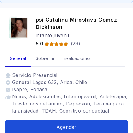
psi Catalina Miroslava Gómez
Dickinson
infanto juvenil
5.0
(
29
)
General
Sobre mí
Evaluaciones
Servicio
Presencial
General Lagos 632, Arica, Chile
Isapre, Fonasa
Niños, Adolescentes, Infantojuvenil, Arteterapia,
Trastornos del ánimo, Depresión, Terapia para
la ansiedad, TDAH, Cognitivo conductual,
Tratamientos para fobia social, Estrés
postraumático, Trastornos de la personalidad
Agendar