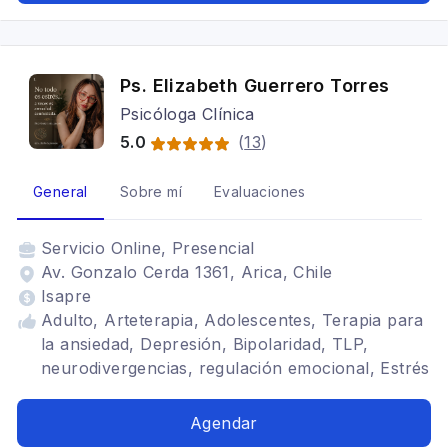
Ps. Elizabeth Guerrero Torres
Psicóloga Clínica
5.0
(
13
)
General
Sobre mí
Evaluaciones
Servicio
Online, Presencial
Av. Gonzalo Cerda 1361, Arica, Chile
Isapre
Adulto, Arteterapia, Adolescentes, Terapia para
la ansiedad, Depresión, Bipolaridad, TLP,
neurodivergencias, regulación emocional, Estrés
postraumático, Adicciones, Trastornos de la
personalidad, aromaterapia, autismo
Agendar