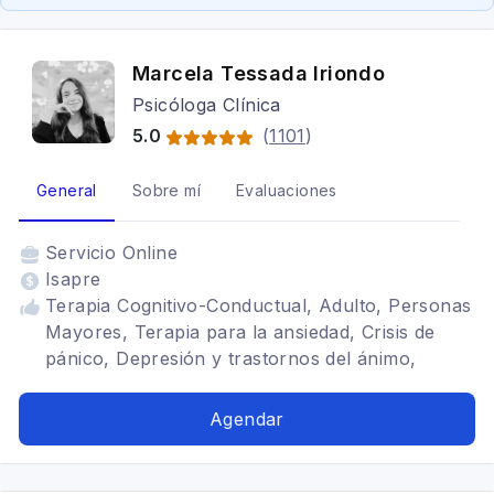
Marcela Tessada Iriondo
Psicóloga Clínica
5.0
(
1101
)
General
Sobre mí
Evaluaciones
Servicio
Online
Isapre
Terapia Cognitivo-Conductual, Adulto, Personas
Mayores, Terapia para la ansiedad, Crisis de
pánico, Depresión y trastornos del ánimo,
Estrés y burnout, Regulación emocional,
Autoestima, Límites, Duelo, Duelo migratorio,
Agendar
Ansiedad social, Trastorno de estrés
postraumático (TEPT), Habilidades sociales