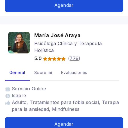
Depresión, Tratamientos para fobia social,
Agendar
Adicciones, Cognitivo conductual,
Psicooncología, Terapia para la ansiedad,
Mindfulness, Estrés postraumático
María José Araya
Psicóloga Clínica y Terapeuta
Holística
5.0
(
779
)
General
Sobre mí
Evaluaciones
Servicio
Online
Isapre
Adulto, Tratamientos para fobia social, Terapia
para la ansiedad, Mindfulness
Agendar