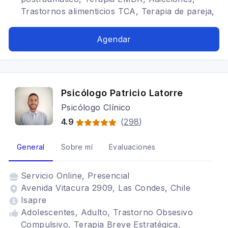
Trastornos alimenticios TCA, Terapia de pareja,
Cognitivo conductual, Trastornos de Ansiedad,
Crisis de Pánico, Trastornos del ánimo,
Agendar
Depresión, Adicción a Pornografía, Abuso
Sexual, Trastornos de la personalidad, Hipnosis
Ericksoniana, Terapia familiar, Adulto, TOC
Psicólogo Patricio Latorre
Psicólogo Clínico
4.9
(
298
)
General
Sobre mí
Evaluaciones
Servicio
Online, Presencial
Avenida Vitacura 2909, Las Condes, Chile
Isapre
Adolescentes, Adulto, Trastorno Obsesivo
Compulsivo, Terapia Breve Estratégica,