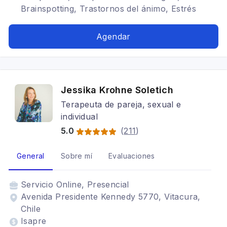
Brainspotting, Trastornos del ánimo, Estrés
postraumático, Cognitivo conductual
Agendar
Jessika Krohne Soletich
Terapeuta de pareja, sexual e
individual
5.0
(
211
)
General
Sobre mí
Evaluaciones
Servicio
Online, Presencial
Avenida Presidente Kennedy 5770, Vitacura,
Chile
Isapre