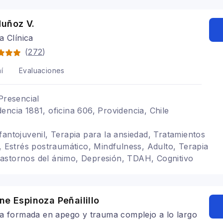
Muñoz V.
a Clínica
(
272
)
í
Evaluaciones
Presencial
encia 1881, oficina 606, Providencia, Chile
fantojuvenil, Terapia para la ansiedad, Tratamientos
l, Estrés postraumático, Mindfulness, Adulto, Terapia
astornos del ánimo, Depresión, TDAH, Cognitivo
 adultos, Niñas, Enfoque de Género, Neurociencias
ne Espinoza Peñailillo
a formada en apego y trauma complejo a lo largo