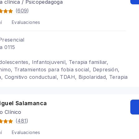
a clínica / Psicopedagoga
(
609
)
í
Evaluaciones
Presencial
a 0115
olescentes, Infantojuvenil, Terapia familiar,
nimo, Tratamientos para fobia social, Depresión,
a, Cognitivo conductual, TDAH, Bipolaridad, Terapia
iguel Salamanca
o Clínico
(
481
)
í
Evaluaciones