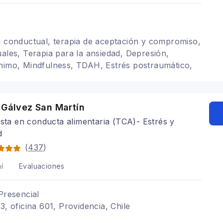
o conductual, terapia de aceptación y compromiso,
uales, Terapia para la ansiedad, Depresión,
nimo, Mindfulness, TDAH, Estrés postraumático,
a fobia social
 Gálvez San Martín
ista en conducta alimentaria (TCA)- Estrés y
d
(
437
)
í
Evaluaciones
Presencial
3, oficina 601, Providencia, Chile