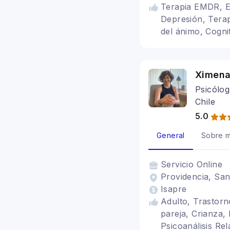
Terapia EMDR, Es
Depresión, Terap
del ánimo, Cogni
Bipolaridad, Tr
Ximena
Psicólog
Chile
5.0
General
Sobre m
Servicio
Online
Providencia, San
Isapre
Adulto, Trastorn
pareja, Crianza,
Psicoanálisis Re