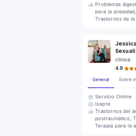
Problemas digest
para la ansiedad
Trastornos de la
Jessica
Sexual
clinica
4.9
General
Sobre m
Servicio
Online
Isapre
Trastornos del á
postraumático, T
Terapia para la 