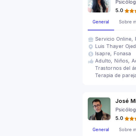
Psicólog
5.0
General
Sobre m
Servicio
Online, 
Luis Thayer Ojed
Isapre, Fonasa
Adulto, Niños, Ad
Trastornos del á
Terapia de parej
para la ansiedad
José M
Psicólog
5.0
General
Sobre m