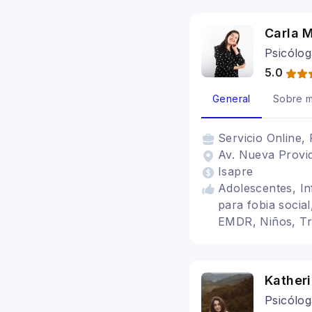
Carla 
Psicólog
5.0
General
Sobre m
Servicio
Online, 
Av. Nueva Provid
Isapre
Adolescentes, In
para fobia socia
EMDR, Niños, Tr
conductual, TEA
Katheri
Psicólog