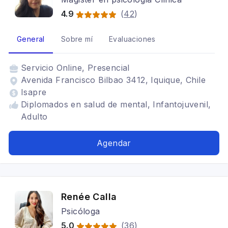
4.9
(
42
)
General
Sobre mí
Evaluaciones
Servicio
Online, Presencial
Avenida Francisco Bilbao 3412, Iquique, Chile
Isapre
Diplomados en salud de mental, Infantojuvenil,
Adulto
Agendar
Renée Calla
Psicóloga
5.0
(
36
)