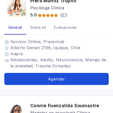
Piera Muñoz Trujillo
Psicóloga Clínica
5.0
(
61
)
General
Sobre mí
Evaluaciones
Servicio
Online, Presencial
Alberto Genari 2166, Iquique, Chile
Isapre
Adolescentes, Adulto, Neurociencia, Manejo de
la ansiedad, Trauma Complejo
Agendar
Connie Fuenzalida Soumastre
Magister en psicología Clínica