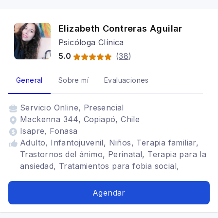
Elizabeth Contreras Aguilar
Psicóloga Clínica
5.0
(
38
)
General
Sobre mí
Evaluaciones
Servicio
Online, Presencial
Mackenna 344, Copiapó, Chile
Isapre, Fonasa
Adulto, Infantojuvenil, Niños, Terapia familiar,
Trastornos del ánimo, Perinatal, Terapia para la
ansiedad, Tratamientos para fobia social,
Adolescentes, Estrés postraumático, Adicciones,
Trastornos de la personalidad, Trastornos
Agendar
alimenticios TCA, Bipolaridad, Depresión,
Terapia de pareja, Cognitivo conductual