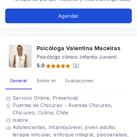
Duelos y transiciones, Separaciones y familias
ensambladas
Agendar
Psicóloga Valentina Maceiras
Psicólogo clínico Infanto Juvenil
5.0
(
2
)
General
Sobre mí
Evaluaciones
Servicio
Online, Presencial
Puertas de Chicureo - Avenida Chicureo,
Chicureo, Colina, Chile
Isapre
Adolescentes, Infantojuvenil, joven adulto,
terapia vincular, enfoque integral, psicoanálisis,