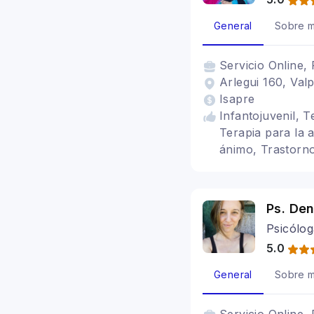
General
Sobre m
Servicio
Online, 
Arlegui 160, Valp
Isapre
Infantojuvenil, T
Terapia para la 
ánimo, Trastorno
Trastornos de la
Ps. De
Psicólog
5.0
General
Sobre m