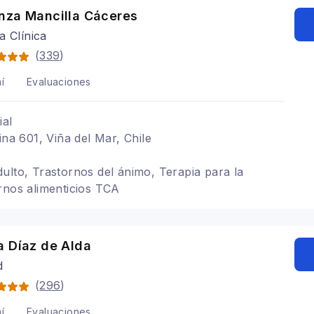
nza Mancilla Cáceres
a Clínica
(
339
)
í
Evaluaciones
ial
ina 601, Viña del Mar, Chile
ulto, Trastornos del ánimo, Terapia para la
rnos alimenticios TCA
a Díaz de Alda
d
(
296
)
í
Evaluaciones