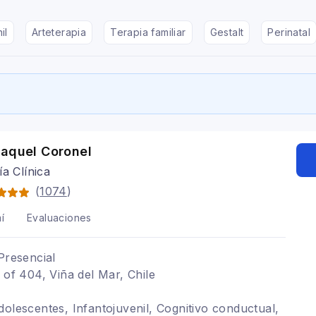
il
Arteterapia
Terapia familiar
Gestalt
Perinatal
Raquel Coronel
ía Clínica
(
1074
)
í
Evaluaciones
Presencial
 of 404, Viña del Mar, Chile
dolescentes, Infantojuvenil, Cognitivo conductual,