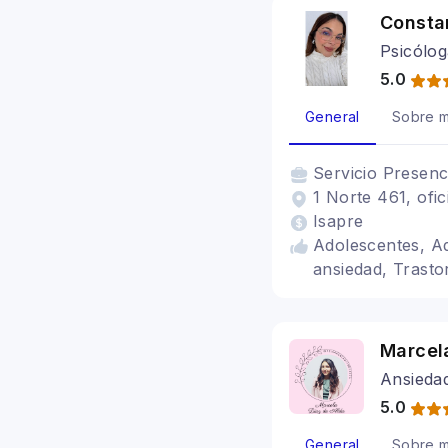
Consta
Psicólog
5.0
General
Sobre m
Servicio
Presenc
1 Norte 461, ofic
Isapre
Adolescentes, Ad
ansiedad, Trasto
Marcel
Ansieda
5.0
General
Sobre m