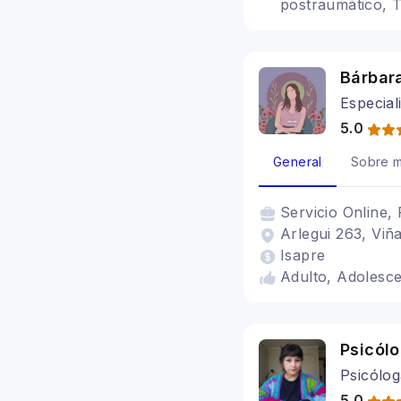
postraumático, T
Bárbar
Especial
5.0
General
Sobre m
Servicio
Online, 
Arlegui 263, Viña
Isapre
Adulto, Adolesc
Psicólo
Psicólog
5.0