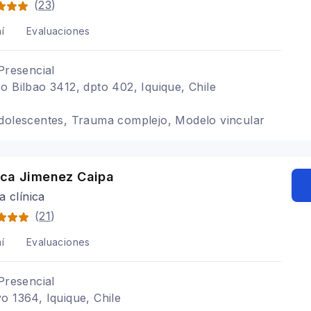
(
23
)
í
Evaluaciones
Presencial
o Bilbao 3412, dpto 402, Iquique, Chile
Adolescentes, Trauma complejo, Modelo vincular
sca Jimenez Caipa
a clínica
(
21
)
í
Evaluaciones
Presencial
o 1364, Iquique, Chile