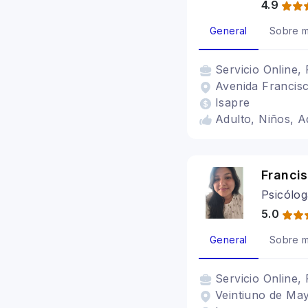
4.9
General
Sobre m
Servicio
Online, 
Avenida Francisc
Isapre
Adulto, Niños, 
Franci
Psicólog
5.0
General
Sobre m
Servicio
Online, 
Veintiuno de May