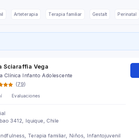
il
Arteterapia
Terapia familiar
Gestalt
Perinatal
a Sciaraffia Vega
a Clínica Infanto Adolescente
(
79
)
í
Evaluaciones
ial
bao 3412, Iquique, Chile
dfulness, Terapia familiar, Niños, Infantojuvenil