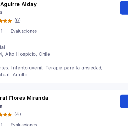
 Aguirre Alday
ga
(
6
)
í
Evaluaciones
ial
, Alto Hospicio, Chile
tes, Infantojuvenil, Terapia para la ansiedad,
tual, Adulto
rat Flores Miranda
ga
(
4
)
í
Evaluaciones