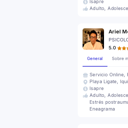
Isapre
Adulto, Adolescen
Ariel 
PSICOL
5.0
General
Sobre m
Servicio
Online, 
Playa Ligate, Iqu
Isapre
Adulto, Adolesce
Estrés postraumá
Eneagrama