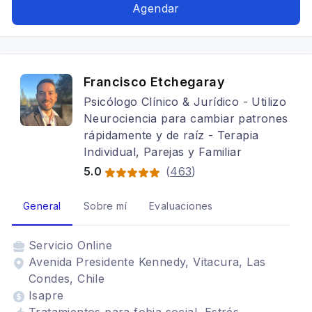
Depresión, Tratamientos para fobia social,
Agendar
Adicciones, Cognitivo conductual,
Psicooncología, Terapia para la ansiedad,
Mindfulness, Estrés postraumático
Francisco Etchegaray
Psicólogo Clínico & Jurídico - Utilizo
Neurociencia para cambiar patrones
rápidamente y de raíz - Terapia
Individual, Parejas y Familiar
5.0
(
463
)
General
Sobre mí
Evaluaciones
Servicio
Online
Avenida Presidente Kennedy, Vitacura, Las
Condes, Chile
Isapre