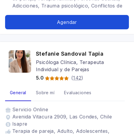
Adicciones, Trauma psicológico, Conflictos de
pareja, Comunicación en la pareja, Crisis
familiares, Separación y duelo, Relaciones
Agendar
familiares, Regulación emocional, Estrés
postraumático, Terapia para la ansiedad,
Burnout
Stefanie Sandoval Tapia
Psicóloga Clínica, Terapeuta
Individual y de Parejas
5.0
(
142
)
General
Sobre mí
Evaluaciones
Servicio
Online
Avenida Vitacura 2909, Las Condes, Chile
Isapre
Terapia de pareja, Adulto, Adolescentes,