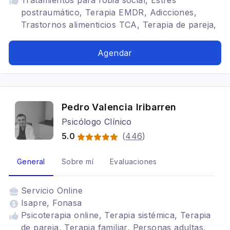
Tratamientos para fobia social, Estrés
postraumático, Terapia EMDR, Adicciones,
Trastornos alimenticios TCA, Terapia de pareja,
Cognitivo conductual, Trastornos de Ansiedad,
Crisis de Pánico, Trastornos del ánimo,
Agendar
Depresión, Adicción a Pornografía, Abuso
Sexual, Trastornos de la personalidad, Hipnosis
Ericksoniana, Terapia familiar, Adulto, TOC
Pedro Valencia Iribarren
Psicólogo Clínico
5.0
(
446
)
General
Sobre mí
Evaluaciones
Servicio
Online
Isapre, Fonasa
Psicoterapia online, Terapia sistémica, Terapia
de pareja, Terapia familiar, Personas adultas,