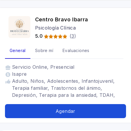
Centro Bravo Ibarra
Psicología Clínica
5.0
(
3
)
General
Sobre mí
Evaluaciones
Servicio
Online, Presencial
Isapre
Adulto, Niños, Adolescentes, Infantojuvenil,
Terapia familiar, Trastornos del ánimo,
Depresión, Terapia para la ansiedad, TDAH,
Mindfulness, Trastornos de la personalidad,
Trastornos alimenticios TCA, Cognitivo
Agendar
conductual, Adicciones, Terapia de pareja