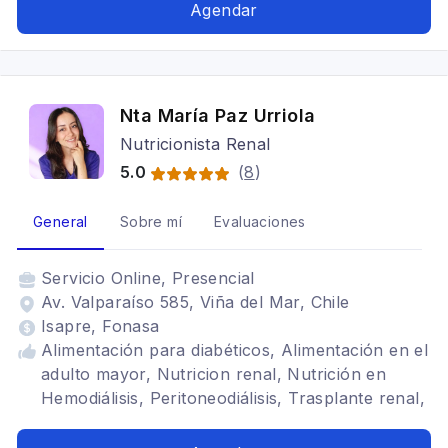
Agendar
Nta María Paz Urriola
Nutricionista Renal
5.0
(
8
)
General
Sobre mí
Evaluaciones
Servicio
Online, Presencial
Av. Valparaíso 585, Viña del Mar, Chile
Isapre, Fonasa
Alimentación para diabéticos, Alimentación en el
adulto mayor, Nutricion renal, Nutrición en
Hemodiálisis, Peritoneodiálisis, Trasplante renal,
Diabetes tipo 1, Diabetes tipo 2, Hipertensión,
Dislipidemia, Colesterol Alto, Triglicéridos altos,