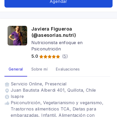
Agendar
Soporte nutricional oral, Composición corporal,
Masa muscular, Baja de peso, Subir de peso,
Renal, Vegetarianismo y veganismo,
Alimentación con hipotiroidismo, Alimentación
Javiera Figueroa
baja en carbohidratos
(@asesorias.nutri)
Nutricionista enfoque en
Psiconutrición
5.0
(
5
)
General
Sobre mí
Evaluaciones
Servicio
Online, Presencial
Juan Bautista Alberdi 401, Quillota, Chile
Isapre
Psiconutrición, Vegetarianismo y veganismo,
Trastornos alimenticios TCA, Dietas para
embarazadas, Infantil, Alimentación con