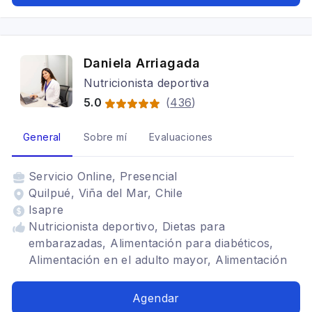
Daniela Arriagada
Nutricionista deportiva
5.0
(
436
)
General
Sobre mí
Evaluaciones
Servicio
Online, Presencial
Quilpué, Viña del Mar, Chile
Isapre
Nutricionista deportivo, Dietas para
embarazadas, Alimentación para diabéticos,
Alimentación en el adulto mayor, Alimentación
con hipotiroidismo, Dietética, Alimentación para
celiacos, Alimentación para colon irritable,
Agendar
Alimentación para gastritis, Problemas