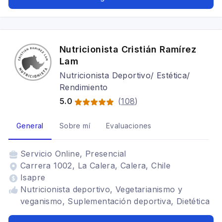
alimenticios TCA, Bariátrica, Vegetarianismo y
veganismo, Dietas para embarazadas,
Alimentación en el adulto mayor, Infantil,
Dietética
Nutricionista Cristián Ramírez
Lam
Nutricionista Deportivo/ Estética/
Rendimiento
5.0
(
108
)
General
Sobre mí
Evaluaciones
Servicio
Online, Presencial
Carrera 1002, La Calera, Calera, Chile
Isapre
Nutricionista deportivo, Vegetarianismo y
veganismo, Suplementación deportiva, Dietética