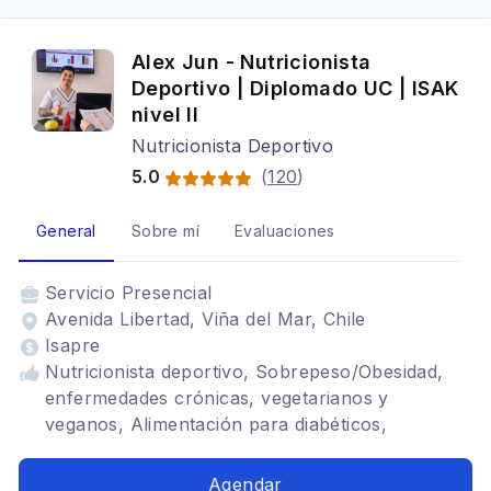
Alex Jun - Nutricionista
Deportivo | Diplomado UC | ISAK
nivel II
Nutricionista Deportivo
5.0
(
120
)
General
Sobre mí
Evaluaciones
Servicio
Presencial
Avenida Libertad, Viña del Mar, Chile
Isapre
Nutricionista deportivo, Sobrepeso/Obesidad,
enfermedades crónicas, vegetarianos y
veganos, Alimentación para diabéticos,
Alimentación para colon irritable, Renal,
Alimentación con hipotiroidismo, Trastornos
Agendar