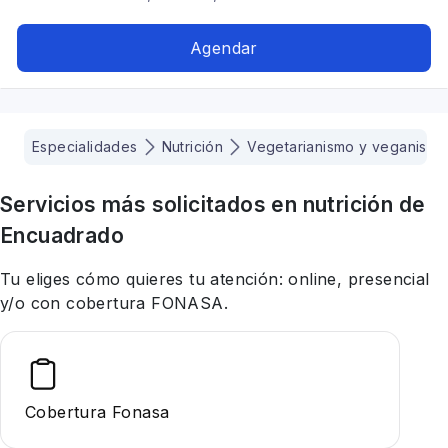
hipotiroidismo, Dietética, Problemas digestivos,
Alimentación para diabéticos, Alimentación en el
Agendar
adulto mayor, Tratamiento para anorexia
nerviosa, Alimentación para colon irritable
Especialidades
Nutrición
Vegetarianismo y veganismo
Servicios más solicitados en
nutrición
de
Encuadrado
Tu eliges cómo quieres tu atención: online, presencial
y/o con cobertura FONASA.
Cobertura Fonasa