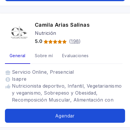
digestivos, Vegetarianismo y veganismo, SIBO
Camila Arias Salinas
Nutrición
5.0
(
198
)
General
Sobre mí
Evaluaciones
Servicio
Online, Presencial
Isapre
Nutricionista deportivo, Infantil, Vegetarianismo
y veganismo, Sobrepeso y Obesidad,
Recomposición Muscular, Alimentación con
hipotiroidismo, Bariátrica, Alto Rendimiento,
Embarazadas/Nodrizas
Agendar