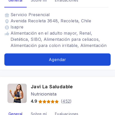
General
Sobre mí
Evaluaciones
Servicio
Presencial
Avenida Recoleta 3648, Recoleta, Chile
Isapre
Alimentación en el adulto mayor, Renal,
Dietética, SIBO, Alimentación para celiacos,
Alimentación para colon irritable, Alimentación
para gastritis, Problemas digestivos,
Alimentación en el adulto mayor, Dietas para
Agendar
embarazadas, Alimentación con hipotiroidismo,
Bariatrica, Problemas digestivos, Alimentación
para gastritis, Alimentación para colon irritable,
Trastornos alimenticios TCA
Javi La Saludable
Nutricionista
4.9
(
452
)
General
Sobre mí
Evaluaciones