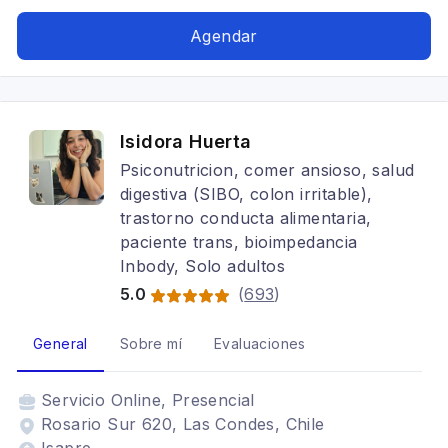
hormonal, fertilidad, Dietas para embarazadas,
SIBO, Tratamiento para anorexia nerviosa,
Agendar
Alimentación para colon irritable, Embarazo y
lactancia
Isidora Huerta
Psiconutricion, comer ansioso, salud
digestiva (SIBO, colon irritable),
trastorno conducta alimentaria,
paciente trans, bioimpedancia
Inbody, Solo adultos
5.0
(
693
)
General
Sobre mí
Evaluaciones
Servicio
Online, Presencial
Rosario Sur 620, Las Condes, Chile