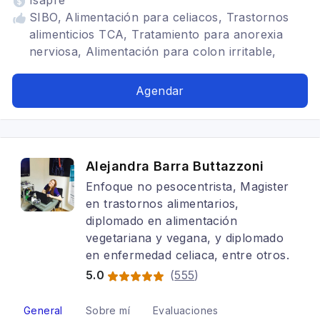
Isapre
SIBO, Alimentación para celiacos, Trastornos
alimenticios TCA, Tratamiento para anorexia
nerviosa, Alimentación para colon irritable,
Alimentación para gastritis, Problemas
digestivos, Alimentación en el adulto mayor,
Agendar
Alimentación con hipotiroidismo, Dietética
Alejandra Barra Buttazzoni
Enfoque no pesocentrista, Magister
en trastornos alimentarios,
diplomado en alimentación
vegetariana y vegana, y diplomado
en enfermedad celiaca, entre otros.
5.0
(
555
)
General
Sobre mí
Evaluaciones