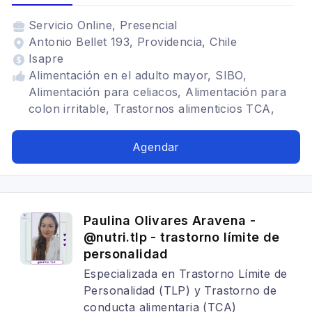
Servicio
Online, Presencial
Antonio Bellet 193, Providencia, Chile
Isapre
Alimentación en el adulto mayor, SIBO,
Alimentación para celiacos, Alimentación para
colon irritable, Trastornos alimenticios TCA,
Alimentacion antiinflamatoria, nutricion adulto,
Problemas digestivos, Alimentación con
Agendar
hipotiroidismo
Paulina Olivares Aravena -
@nutri.tlp - trastorno límite de
personalidad
Especializada en Trastorno Límite de
Personalidad (TLP) y Trastorno de
conducta alimentaria (TCA)