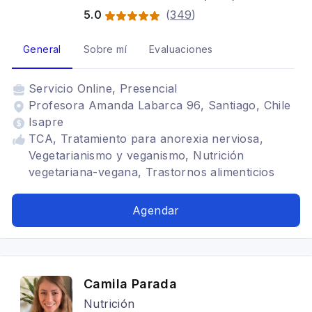
5.0
(
349
)
General
Sobre mí
Evaluaciones
Servicio
Online, Presencial
Profesora Amanda Labarca 96, Santiago, Chile
Isapre
TCA, Tratamiento para anorexia nerviosa,
Vegetarianismo y veganismo, Nutrición
vegetariana-vegana, Trastornos alimenticios
TCA, Trastornos psiquiátricos, Trastorno Límite
de Personalidad, TLP, Trastorno del espectro
Agendar
autista TEA, ARFID en adultos, Bulimia,
Atracón, Nutricionista deportivo, rumiación,
fibromialgia, TOC, bipolaridad
Camila Parada
Nutrición