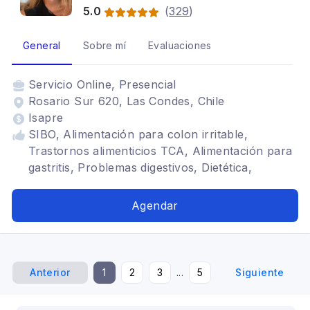
5.0
(
329
)
General
Sobre mí
Evaluaciones
Servicio
Online, Presencial
Rosario Sur 620, Las Condes, Chile
Isapre
SIBO, Alimentación para colon irritable,
Trastornos alimenticios TCA, Alimentación para
gastritis, Problemas digestivos, Dietética,
Alimentación para celiacos, Dietas para
embarazadas, Vegetarianismo y veganismo
Agendar
Anterior
1
2
3
...
5
Siguiente