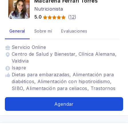
Macarena Ferrari Torres
Nutricionista
5.0
(
12
)
General
Sobre mí
Evaluaciones
Servicio
Online
Centro de Salud y Bienestar, Clínica Alemana,
Valdivia
Isapre
Dietas para embarazadas, Alimentación para
diabéticos, Alimentación con hipotiroidismo,
SIBO, Alimentación para celiacos, Trastornos
alimenticios TCA, Tratamiento para anorexia
nerviosa, Problemas digestivos, Alimentación
Agendar
para colon irritable, Alimentación para gastritis