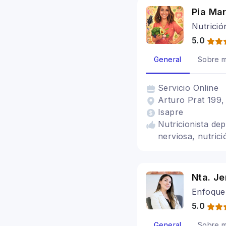
Pia Mar
Nutrició
5.0
General
Sobre m
Servicio
Online
Arturo Prat 199,
Isapre
Nutricionista de
nerviosa, nutrici
Nta. Je
Enfoque 
5.0
General
Sobre m