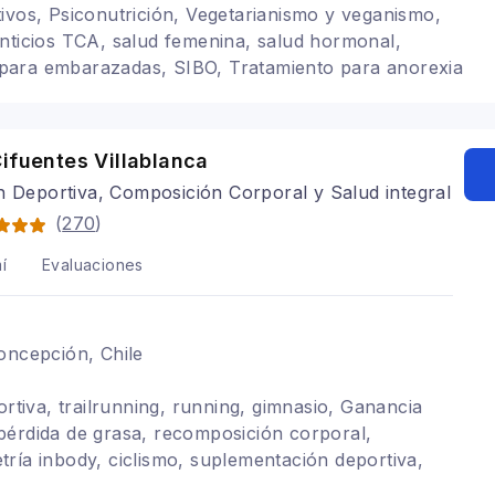
ivos, Psiconutrición, Vegetarianismo y veganismo,
nticios TCA, salud femenina, salud hormonal,
as para embarazadas, SIBO, Tratamiento para anorexia
tación para colon irritable, Embarazo y lactancia
ifuentes Villablanca
n Deportiva, Composición Corporal y Salud integral
(
270
)
í
Evaluaciones
oncepción, Chile
ortiva, trailrunning, running, gimnasio, Ganancia
érdida de grasa, recomposición corporal,
ría inbody, ciclismo, suplementación deportiva,
rtivo, crossfit, baja de peso, Alimentación para