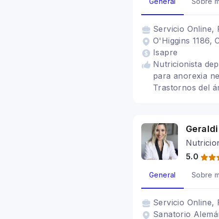
General
Sobre m
Servicio
Online, 
O'Higgins 1186, 
Isapre
Nutricionista de
para anorexia ne
Trastornos del á
alimentaria, psic
Geraldi
Nutricio
5.0
General
Sobre m
Servicio
Online, 
Sanatorio Alemá