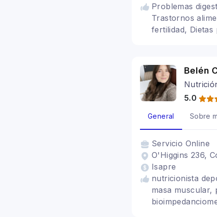
Problemas digest
Trastornos alime
fertilidad, Diet
nerviosa, Alimen
Belén C
Nutrició
5.0
General
Sobre m
Servicio
Online
O'Higgins 236, C
Isapre
nutricionista dep
masa muscular, p
bioimpedanciomet
rendimiento depo