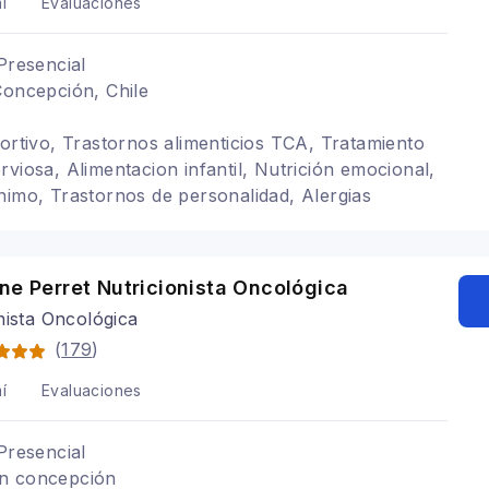
í
Evaluaciones
Presencial
Concepción, Chile
portivo, Trastornos alimenticios TCA, Tratamiento
rviosa, Alimentacion infantil, Nutrición emocional,
nimo, Trastornos de personalidad, Alergias
onutricion, Intolerancias alimentarias, Salud digestiva
ne Perret Nutricionista Oncológica
nista Oncológica
(
179
)
í
Evaluaciones
Presencial
n concepción