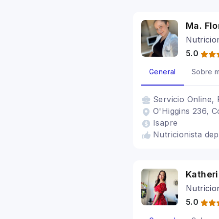
diabéticos, resis
Ma. Fl
Nutricio
5.0
General
Sobre m
Servicio
Online, 
O'Higgins 236, C
Isapre
Nutricionista dep
Kather
Nutricio
5.0