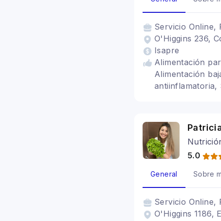
Servicio
Online, 
O'Higgins 236, C
Isapre
Alimentación para
Alimentación baj
antiinflamatoria
digestivos, Baria
alimenticios TCA
Patrici
Nutrició
5.0
General
Sobre m
Servicio
Online, 
O'Higgins 1186, E