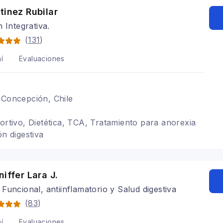
tinez Rubilar
n Integrativa.
(
131
)
í
Evaluaciones
 Concepción, Chile
portivo, Dietética, TCA, Tratamiento para anorexia
ón digestiva
niffer Lara J.
Funcional, antiinflamatorio y Salud digestiva
(
83
)
í
Evaluaciones