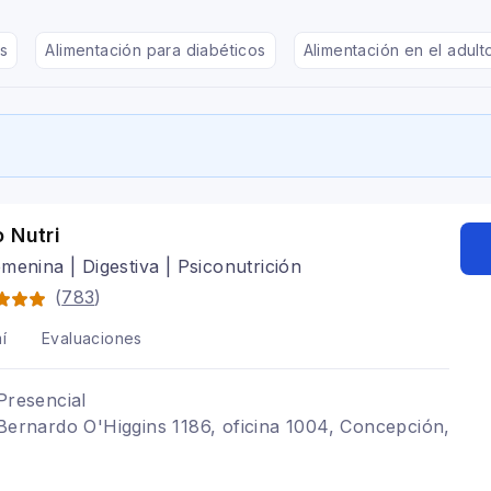
s
Alimentación para diabéticos
Alimentación en el adul
 Nutri
menina | Digestiva | Psiconutrición
(
783
)
í
Evaluaciones
Presencial
 Bernardo O'Higgins 1186, oficina 1004, Concepción,