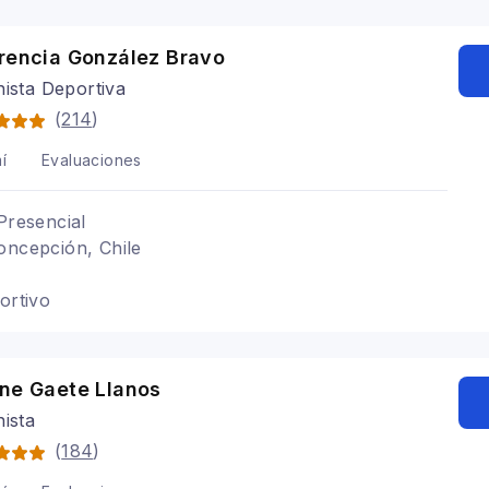
tencia a la insulina, hígado graso
orencia González Bravo
nista Deportiva
(
214
)
í
Evaluaciones
Presencial
oncepción, Chile
ortivo
ine Gaete Llanos
nista
(
184
)