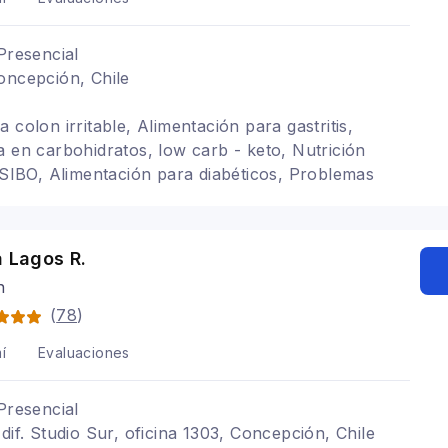
Presencial
oncepción, Chile
 colon irritable, Alimentación para gastritis,
a en carbohidratos, low carb - keto, Nutrición
, SIBO, Alimentación para diabéticos, Problemas
trica, Alimentacion con hipotiroidismo, Trastornos
a Lagos R.
n
(
78
)
í
Evaluaciones
Presencial
dif. Studio Sur, oficina 1303, Concepción, Chile