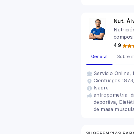
Nut. Ál
Nutrició
composic
4.9
General
Sobre m
Servicio
Online, 
Cienfuegos 1873,
Isapre
antropometria, d
deportiva, Dietét
de masa muscul
SUGERENCIAS PARA