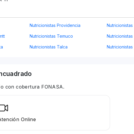
Nutricionistas Providencia
Nutricionista
ntt
Nutricionistas Temuco
Nutricionistas
ta
Nutricionistas Talca
Nutricionista
ncuadrado
 y/o con cobertura FONASA.
Atención Online