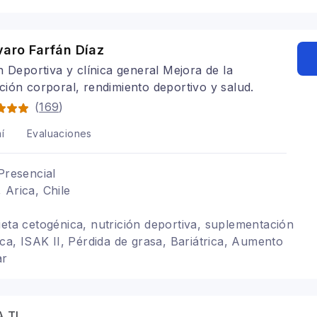
varo Farfán Díaz
n Deportiva y clínica general Mejora de la
ión corporal, rendimiento deportivo y salud.
(
169
)
í
Evaluaciones
Presencial
 Arica, Chile
ieta cetogénica, nutrición deportiva, suplementación
ica, ISAK II, Pérdida de grasa, Bariátrica, Aumento
ar
 TI