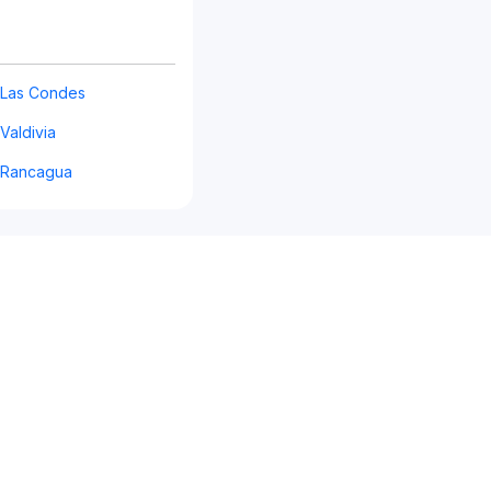
s Las Condes
 Valdivia
s Rancagua