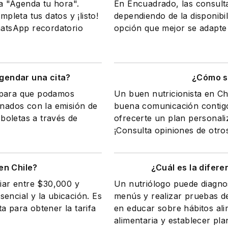
na "Agenda tu hora".
En Encuadrado, las consult
mpleta tus datos y ¡listo!
dependiendo de la disponibil
WhatsApp recordatorio
opción que mejor se adapte 
gendar una cita?
¿Cómo sa
a para que podamos
Un buen nutricionista en Ch
onados con la emisión de
buena comunicación contigo
 boletas a través de
ofrecerte un plan personali
¡Consulta opiniones de otro
en Chile?
¿Cuál es la difere
riar entre $30,000 y
Un nutriólogo puede diagnos
encial y la ubicación. Es
menús y realizar pruebas de
a para obtener la tarifa
en educar sobre hábitos ali
alimentaria y establecer pla