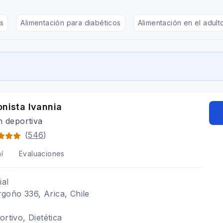
s
Alimentación para diabéticos
Alimentación en el adul
onista Ivannia
n deportiva
(
546
)
í
Evaluaciones
ial
goño 336, Arica, Chile
ortivo, Dietética