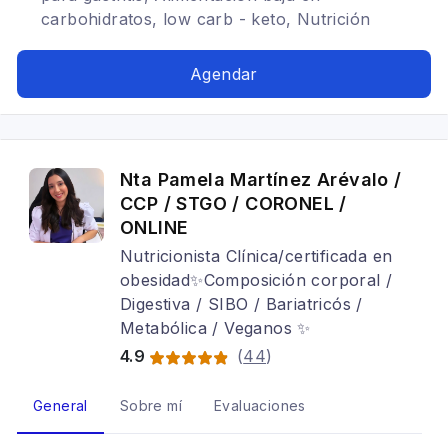
carbohidratos, low carb - keto, Nutrición
antiinflamatoria, SIBO, Alimentación para
diabéticos, Problemas digestivos, Bariatrica,
Agendar
Alimentacion con hipotiroidismo, Trastornos
alimenticios TCA
Nta Pamela Martínez Arévalo /
CCP / STGO / CORONEL /
ONLINE
Nutricionista Clínica/certificada en
obesidad✨Composición corporal /
Digestiva / SIBO / Bariatricós /
Metabólica / Veganos ✨
4.9
(
44
)
General
Sobre mí
Evaluaciones