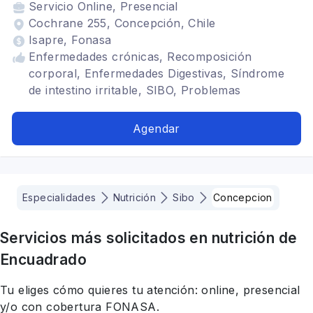
Servicio
Online, Presencial
Cochrane 255, Concepción, Chile
Isapre, Fonasa
Enfermedades crónicas, Recomposición
corporal, Enfermedades Digestivas, Síndrome
de intestino irritable, SIBO, Problemas
digestivos, Alimentación para diabéticos,
Alimentacion para colon irritable, Nutricionista
Agendar
deportivo
Especialidades
Nutrición
Sibo
Concepcion
Servicios más solicitados en
nutrición
de
Encuadrado
Tu eliges cómo quieres tu atención: online, presencial
y/o con cobertura FONASA.