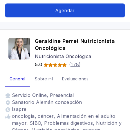
hormonal, fertilidad, Dietas para embarazadas,
SIBO, Tratamiento para anorexia nerviosa,
Agendar
Alimentación para colon irritable, Embarazo y
lactancia
Geraldine Perret Nutricionista
Oncológica
Nutricionista Oncológica
5.0
(
178
)
General
Sobre mí
Evaluaciones
Servicio
Online, Presencial
Sanatorio Alemán concepción
Isapre
oncología, cáncer, Alimentación en el adulto
mayor, SIBO, Problemas digestivos, Nutrición y