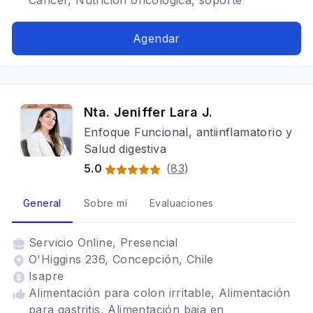
Cáncer, Nutrición oncológica, soporte
nutricional intensivo
Agendar
Nta. Jeniffer Lara J.
Enfoque Funcional, antiinflamatorio y
Salud digestiva
5.0
(
83
)
General
Sobre mí
Evaluaciones
Servicio
Online, Presencial
O'Higgins 236, Concepción, Chile
Isapre
Alimentación para colon irritable, Alimentación
para gastritis, Alimentación baja en