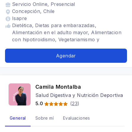
Servicio
Online, Presencial
Concepción, Chile
Isapre
Dietética, Dietas para embarazadas,
Alimentación en el adulto mayor, Alimentacion
con hipotiroidismo, Vegetariamismo y
veganismo, SIBO, Aliementación baja en
carbohidratos, Aliementación para celiacos,
Agendar
Tratamiento para anorexia nerviosa, Trastornos
alimenticios TCA, Bariatrica, Alimentacion para
colon irritable, Problemas digestivos,
Alimentacion para gastritis, Infantil, Nutricionista
Camila Montalba
deportivo, Alimentación para diabéticos,
Salud Digestiva y Nutrición Deportiva
obesidad, sobrepeso, composición corporal
5.0
(
23
)
General
Sobre mí
Evaluaciones