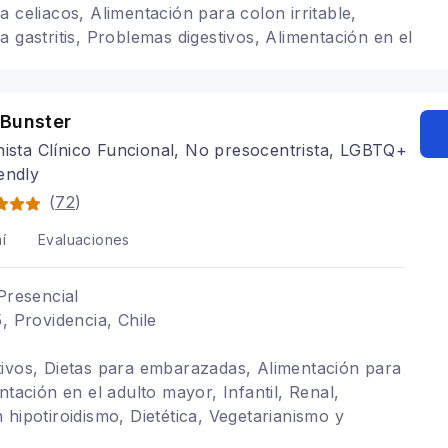
 celiacos, Alimentación para colon irritable,
 gastritis, Problemas digestivos, Alimentación en el
ietas para embarazadas, Alimentación con
ariatrica, Problemas digestivos, Alimentación para
tación para colon irritable, Trastornos alimenticios
 Bunster
nista Clínico Funcional, No presocentrista, LGBTQ+
endly
(
72
)
í
Evaluaciones
Presencial
, Providencia, Chile
ivos, Dietas para embarazadas, Alimentación para
ntación en el adulto mayor, Infantil, Renal,
 hipotiroidismo, Dietética, Vegetarianismo y
 Alimentación baja en carbohidratos, Alimentación