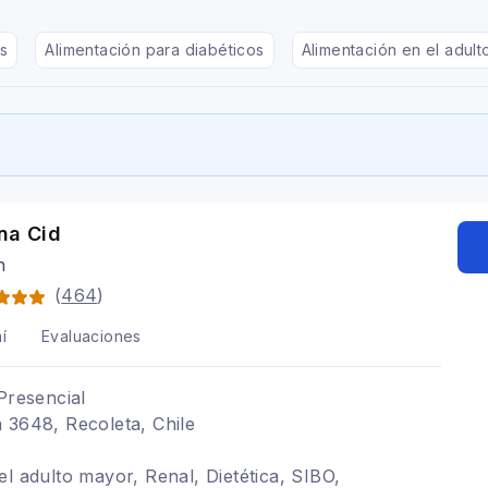
s
Alimentación para diabéticos
Alimentación en el adul
na Cid
n
(
464
)
í
Evaluaciones
Presencial
 3648, Recoleta, Chile
el adulto mayor, Renal, Dietética, SIBO,