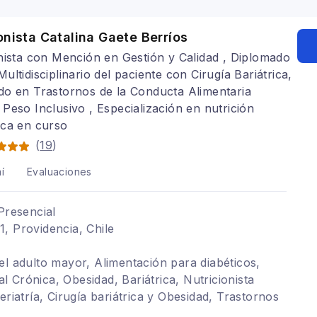
riátrica, Alimentación para colon irritable,
 gastritis
onista Catalina Gaete Berríos
nista con Mención en Gestión y Calidad , Diplomado
ultidisciplinario del paciente con Cirugía Bariátrica,
o en Trastornos de la Conducta Alimentaria
Peso Inclusivo , Especialización en nutrición
ica en curso
(
19
)
í
Evaluaciones
Presencial
, Providencia, Chile
el adulto mayor, Alimentación para diabéticos,
 Crónica, Obesidad, Bariátrica, Nutricionista
eriatría, Cirugía bariátrica y Obesidad, Trastornos