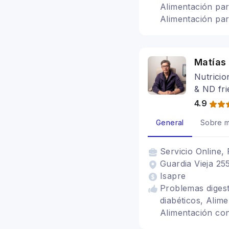
Alimentación para
Alimentación para
adulto mayor, D
hipotiroidismo, B
gastritis, Alimen
Matías
TCA
Nutricio
& ND fri
4.9
General
Sobre m
Servicio
Online, 
Guardia Vieja 255
Isapre
Problemas digest
diabéticos, Alime
Alimentación con
veganismo, SIBO,