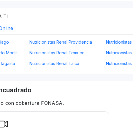
 TI
Online
tiago
Nutricionistas Renal Providencia
Nutricionista
rto Montt
Nutricionistas Renal Temuco
Nutricionistas
ofagasta
Nutricionistas Renal Talca
Nutricionista
ncuadrado
 y/o con cobertura FONASA.