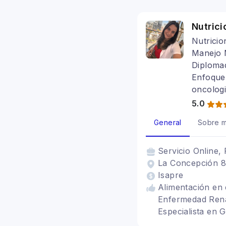
para celiacos, Ba
Alimentación para
Nutrici
Nutricio
Manejo M
Diplomad
Enfoque 
oncolog
5.0
General
Sobre m
Servicio
Online, 
La Concepción 81
Isapre
Alimentación en 
Enfermedad Renal
Especialista en G
alimenticios TCA