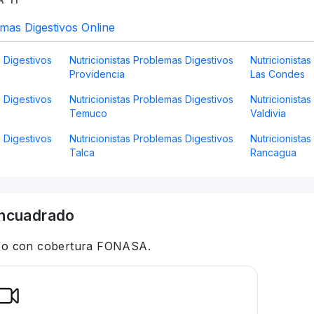
emas Digestivos Online
s Digestivos
Nutricionistas Problemas Digestivos
Nutricionista
Providencia
Las Condes
s Digestivos
Nutricionistas Problemas Digestivos
Nutricionista
Temuco
Valdivia
s Digestivos
Nutricionistas Problemas Digestivos
Nutricionista
Talca
Rancagua
ncuadrado
 y/o con cobertura FONASA.