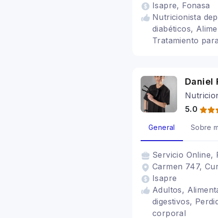
Isapre, Fonasa
Nutricionista de
diabéticos, Alime
Tratamiento para
irritable, Alimen
Vegetarianismo 
Daniel 
Nutricion
5.0
General
Sobre m
Servicio
Online, 
Carmen 747, Curi
Isapre
Adultos, Aliment
digestivos, Perdi
corporal