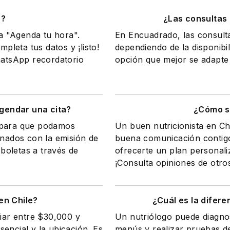
o?
¿Las consultas
na "Agenda tu hora".
En Encuadrado, las consult
mpleta tus datos y ¡listo!
dependiendo de la disponibil
WhatsApp recordatorio
opción que mejor se adapte 
gendar una cita?
¿Cómo sa
a para que podamos
Un buen nutricionista en Ch
onados con la emisión de
buena comunicación contigo
 boletas a través de
ofrecerte un plan personali
¡Consulta opiniones de otro
en Chile?
¿Cuál es la difere
riar entre $30,000 y
Un nutriólogo puede diagnos
encial y la ubicación. Es
menús y realizar pruebas de