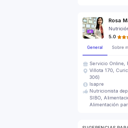
Rosa M
Nutrició
5.0
General
Sobre m
Servicio
Online, 
Villota 170, Curi
306)
Isapre
Nutricionista dep
SIBO, Alimentaci
Alimentación para
SUGERENCIAS PARA