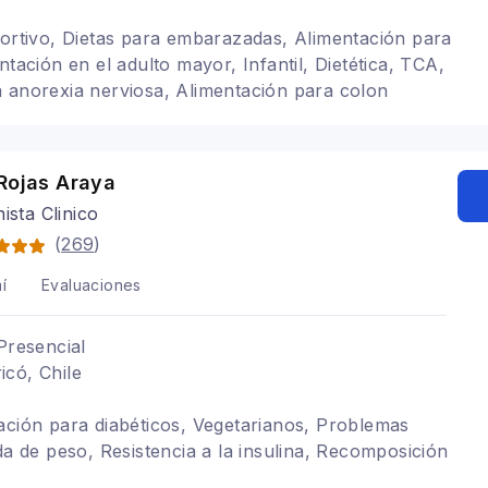
portivo, Dietas para embarazadas, Alimentación para
ntación en el adulto mayor, Infantil, Dietética, TCA,
 anorexia nerviosa, Alimentación para colon
tación para gastritis, Problemas digestivos,
y veganismo
Rojas Araya
ista Clinico
(
269
)
í
Evaluaciones
Presencial
có, Chile
ación para diabéticos, Vegetarianos, Problemas
da de peso, Resistencia a la insulina, Recomposición