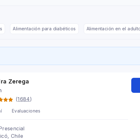
s
Alimentación para diabéticos
Alimentación en el adul
dra Zerega
n
(
1684
)
í
Evaluaciones
Presencial
có, Chile