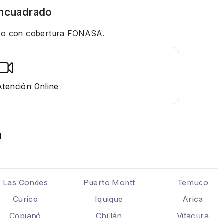
ncuadrado
 y/o con cobertura FONASA.
Atención Online
n
Las Condes
Puerto Montt
Temuco
Curicó
Iquique
Arica
Copiapó
Chillán
Vitacura