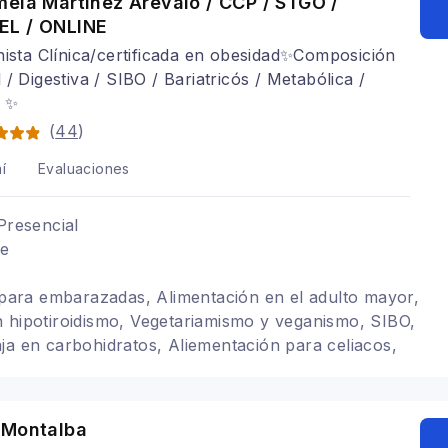
ela Martínez Arévalo / CCP / STGO /
L / ONLINE
nista Clínica/certificada en obesidad✨Composición
 / Digestiva / SIBO / Bariatricós / Metabólica /
 ✨
(
44
)
í
Evaluaciones
Presencial
le
s para embarazadas, Alimentación en el adulto mayor,
 hipotiroidismo, Vegetariamismo y veganismo, SIBO,
ja en carbohidratos, Aliementación para celiacos,
 anorexia nerviosa, Trastornos alimenticios TCA,
ntacion para colon irritable, Problemas digestivos,
 gastritis, Infantil, Nutricionista deportivo,
 Montalba
a diabéticos, obesidad, sobrepeso, composición