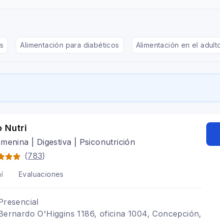
s
Alimentación para diabéticos
Alimentación en el adul
 Nutri
menina | Digestiva | Psiconutrición
(
783
)
í
Evaluaciones
Presencial
 Bernardo O'Higgins 1186, oficina 1004, Concepción,