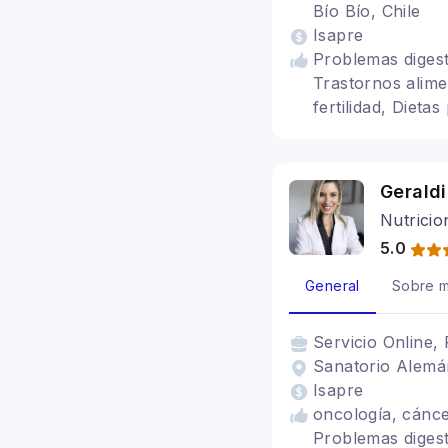
Bío Bío, Chile
Isapre
Problemas digest
Trastornos alime
fertilidad, Diet
nerviosa, Alimen
Geraldi
Nutricio
5.0
General
Sobre m
Servicio
Online, 
Sanatorio Alemá
Isapre
oncología, cánce
Problemas digest