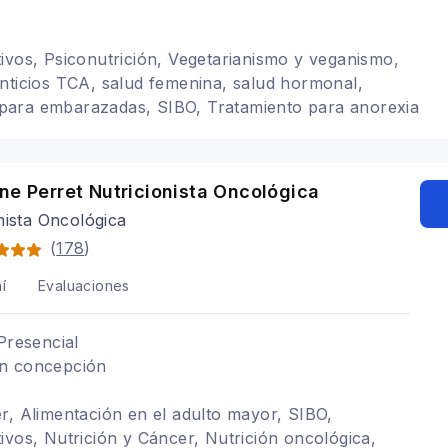
ivos, Psiconutrición, Vegetarianismo y veganismo,
nticios TCA, salud femenina, salud hormonal,
as para embarazadas, SIBO, Tratamiento para anorexia
tación para colon irritable, Embarazo y lactancia
ne Perret Nutricionista Oncológica
nista Oncológica
(
178
)
í
Evaluaciones
Presencial
n concepción
r, Alimentación en el adulto mayor, SIBO,
ivos, Nutrición y Cáncer, Nutrición oncológica,