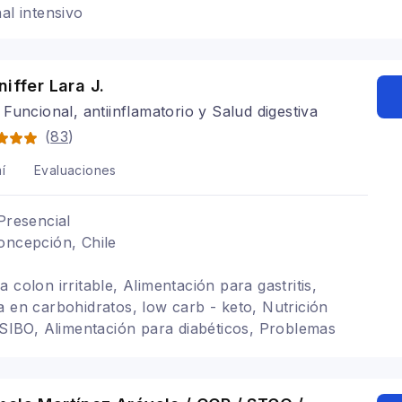
al intensivo
niffer Lara J.
Funcional, antiinflamatorio y Salud digestiva
(
83
)
í
Evaluaciones
Presencial
oncepción, Chile
 colon irritable, Alimentación para gastritis,
a en carbohidratos, low carb - keto, Nutrición
, SIBO, Alimentación para diabéticos, Problemas
trica, Alimentacion con hipotiroidismo, Trastornos