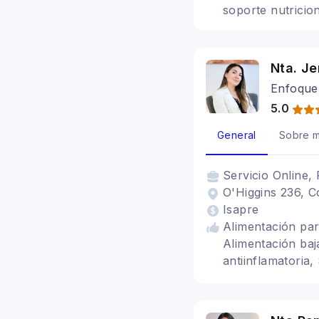
soporte nutricion
Nta. Je
Enfoque 
5.0
General
Sobre m
Servicio
Online, 
O'Higgins 236, C
Isapre
Alimentación para
Alimentación baj
antiinflamatoria
digestivos, Baria
alimenticios TCA