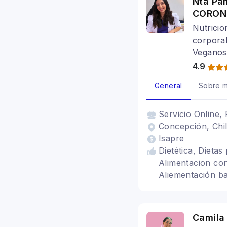
Nta Pam
CORONE
Nutricio
corporal
Veganos
4.9
General
Sobre m
Servicio
Online, 
Concepción, Chi
Isapre
Dietética, Dieta
Alimentacion con
Aliementación ba
Tratamiento para
Bariatrica, Alime
Alimentacion para
Camila
Alimentación par