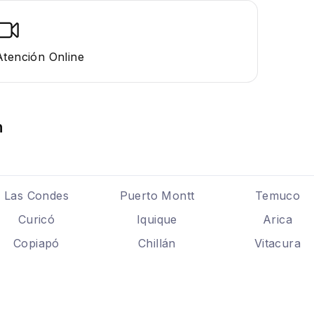
Atención Online
n
Las Condes
Puerto Montt
Temuco
Curicó
Iquique
Arica
Copiapó
Chillán
Vitacura