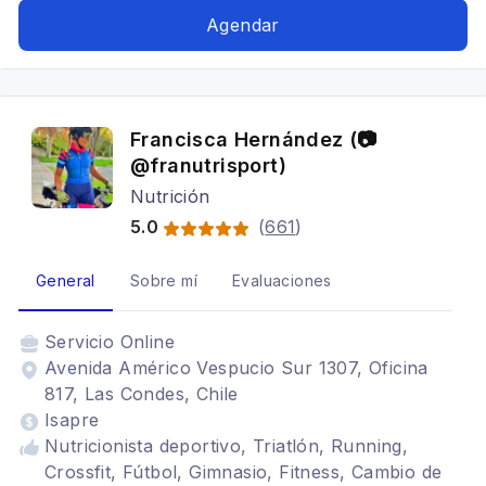
Alimentación para celiacos, Alimentación para
Agendar
colon irritable, Alimentación para gastritis,
Problemas digestivos
Francisca Hernández (📷
@franutrisport)
Nutrición
5.0
(
661
)
General
Sobre mí
Evaluaciones
Servicio
Online
Avenida Américo Vespucio Sur 1307, Oficina
817, Las Condes, Chile
Isapre
Nutricionista deportivo, Triatlón, Running,
Crossfit, Fútbol, Gimnasio, Fitness, Cambio de