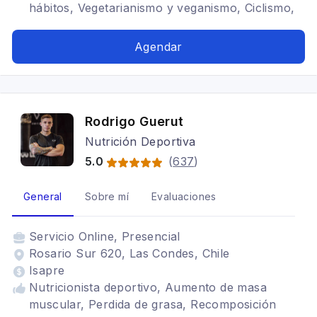
hábitos, Vegetarianismo y veganismo, Ciclismo,
Perder grasa, Ganar músculo, Bajar de peso,
Relación con la comida, Maratón, Hyrox
Agendar
Rodrigo Guerut
Nutrición Deportiva
5.0
(
637
)
General
Sobre mí
Evaluaciones
Servicio
Online, Presencial
Rosario Sur 620, Las Condes, Chile
Isapre
Nutricionista deportivo, Aumento de masa
muscular, Perdida de grasa, Recomposición