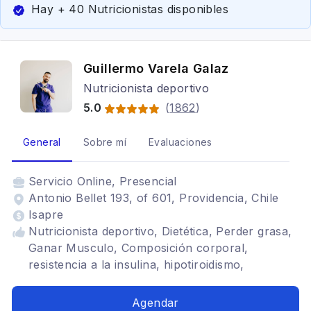
Hay + 40 Nutricionistas disponibles
Guillermo Varela Galaz
Nutricionista deportivo
5.0
(
1862
)
General
Sobre mí
Evaluaciones
Servicio
Online, Presencial
Antonio Bellet 193, of 601, Providencia, Chile
Isapre
Nutricionista deportivo, Dietética, Perder grasa,
Ganar Musculo, Composición corporal,
resistencia a la insulina, hipotiroidismo,
hipertensión, running, crosffit, Gimnasio,
deportes de combate, padel, tenis
Agendar