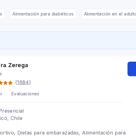
s
Alimentación para diabéticos
Alimentación en el adul
dra Zerega
n
(
1684
)
í
Evaluaciones
Presencial
có, Chile
portivo, Dietas para embarazadas, Alimentación para