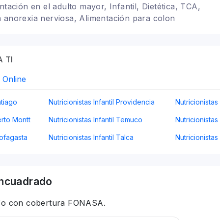
ntación en el adulto mayor, Infantil, Dietética, TCA,
 anorexia nerviosa, Alimentación para colon
tación para gastritis, Problemas digestivos,
y veganismo
 TI
l Online
ntiago
Nutricionistas Infantil Providencia
Nutricionistas
uerto Montt
Nutricionistas Infantil Temuco
Nutricionistas 
ntofagasta
Nutricionistas Infantil Talca
Nutricionistas
ncuadrado
 y/o con cobertura FONASA.