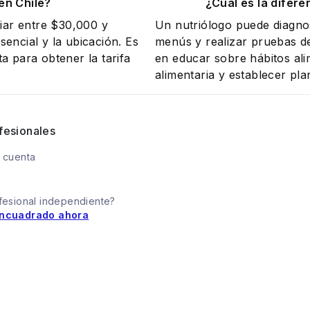
en Chile?
¿Cuál es la difere
riar entre $30,000 y
Un nutriólogo puede diagnos
encial y la ubicación. Es
menús y realizar pruebas de
a para obtener la tarifa
en educar sobre hábitos ali
alimentaria y establecer pla
fesionales
 cuenta
fesional independiente?
ncuadrado ahora