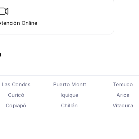
Atención Online
n
Las Condes
Puerto Montt
Temuco
Curicó
Iquique
Arica
Copiapó
Chillán
Vitacura