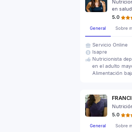
Nutricio
en salud
5.0
General
Sobre m
Servicio
Online
Isapre
Nutricionista de
en el adulto mayo
Alimentación baj
Alimentación para
Problemas digest
FRANC
Nutrició
5.0
General
Sobre m