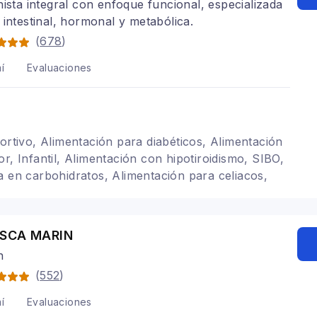
nista integral con enfoque funcional, especializada
 intestinal, hormonal y metabólica.
(
678
)
í
Evaluaciones
portivo, Alimentación para diabéticos, Alimentación
r, Infantil, Alimentación con hipotiroidismo, SIBO,
a en carbohidratos, Alimentación para celiacos,
 colon irritable, Alimentación para gastritis,
ivos
ISCA MARIN
n
(
552
)
í
Evaluaciones