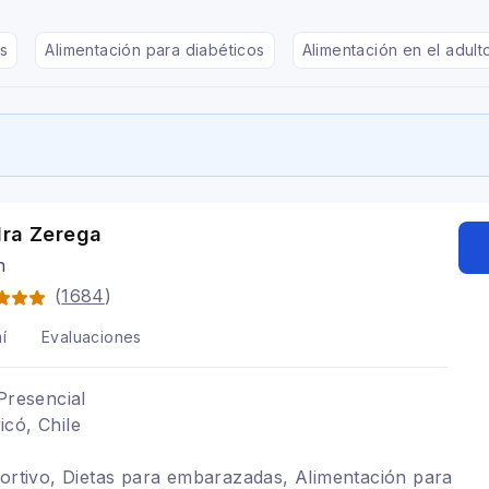
s
Alimentación para diabéticos
Alimentación en el adul
dra Zerega
n
(
1684
)
í
Evaluaciones
Presencial
có, Chile
portivo, Dietas para embarazadas, Alimentación para