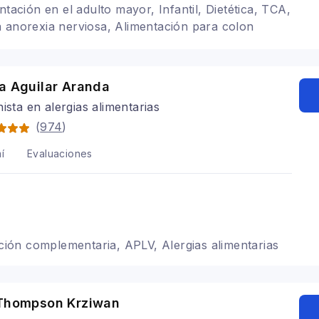
ntación en el adulto mayor, Infantil, Dietética, TCA,
 anorexia nerviosa, Alimentación para colon
tación para gastritis, Problemas digestivos,
y veganismo
a Aguilar Aranda
nista en alergias alimentarias
(
974
)
í
Evaluaciones
tación complementaria, APLV, Alergias alimentarias
 Thompson Krziwan