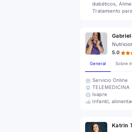
diabéticos, Alime
Tratamiento para
irritable, Alimen
Vegetarianismo 
Gabriel
Nutricio
5.0
General
Sobre m
Servicio
Online
TELEMEDICINA
Isapre
Infantil, alimen
Katrin