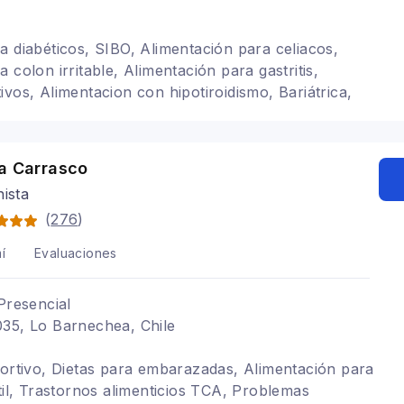
a diabéticos, SIBO, Alimentación para celiacos,
 colon irritable, Alimentación para gastritis,
ivos, Alimentacion con hipotiroidismo, Bariátrica,
arias, Intolerancias alimentarias, Enfermedad
atoria, Alimentación consciente, Intolerancia
ntil, Vegetarianismo y veganismo, Dietas para
ta Carrasco
imentación con hipotiroidismo
nista
(
276
)
í
Evaluaciones
Presencial
035, Lo Barnechea, Chile
portivo, Dietas para embarazadas, Alimentación para
ntil, Trastornos alimenticios TCA, Problemas