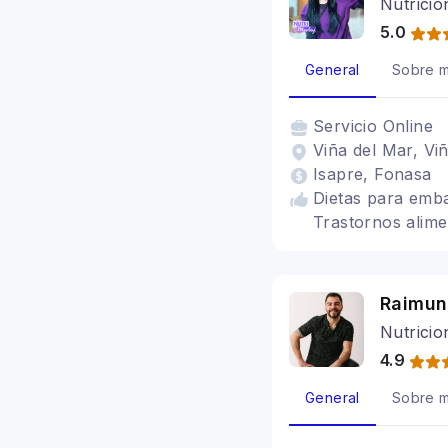
Nutrició
5.0
General
Sobre m
Servicio
Online
Viña del Mar, Viñ
Isapre, Fonasa
Dietas para emba
Trastornos alime
Raimun
Nutricio
4.9
General
Sobre m