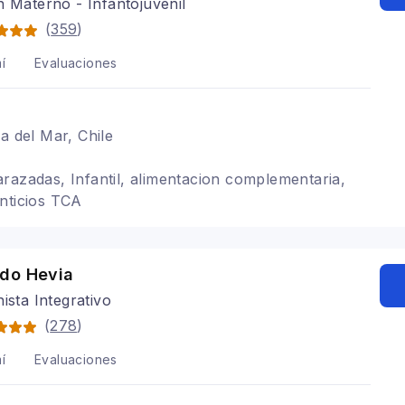
n Materno - Infantojuvenil
(
359
)
í
Evaluaciones
a del Mar, Chile
razadas, Infantil, alimentacion complementaria,
nticios TCA
do Hevia
nista Integrativo
(
278
)
í
Evaluaciones