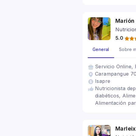
Marión
Nutricio
5.0
General
Sobre m
Servicio
Online, 
Carampangue 708
Isapre
Nutricionista de
diabéticos, Alime
Alimentación par
nerviosa, Veget
Marleix