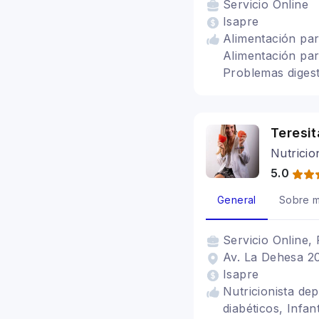
Servicio
Online
Isapre
Alimentación par
Alimentación para
Problemas digest
Alergias aliment
intestinal inflam
alimentaria, Infa
Teresi
embarazadas, Al
Nutricio
5.0
General
Sobre m
Servicio
Online, 
Av. La Dehesa 2
Isapre
Nutricionista de
diabéticos, Infa