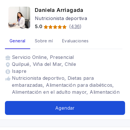
Daniela Arriagada
Nutricionista deportiva
5.0
(
436
)
General
Sobre mí
Evaluaciones
Servicio
Online, Presencial
Quilpué, Viña del Mar, Chile
Isapre
Nutricionista deportivo, Dietas para
embarazadas, Alimentación para diabéticos,
Alimentación en el adulto mayor, Alimentación
con hipotiroidismo, Dietética, Alimentación para
celiacos, Alimentación para colon irritable,
Agendar
Alimentación para gastritis, Problemas
digestivos, Vegetarianismo y veganismo, SIBO