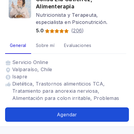
Alimenterapia
Nutricionista y Terapeuta,
especialista en Psiconutrición.
5.0
(
206
)
General
Sobre mí
Evaluaciones
Servicio
Online
Valparaíso, Chile
Isapre
Dietética, Trastornos alimenticios TCA,
Tratamiento para anorexia nerviosa,
Alimentación para colon irritable, Problemas
digestivos, Alimentación para gastritis,
Bariatrica, Alimentación para celiacos, Dietas
Agendar
para embarazadas, autismo, neurodivergencias,
TDAH, TEA, mujeres, disidencias, Identidad de