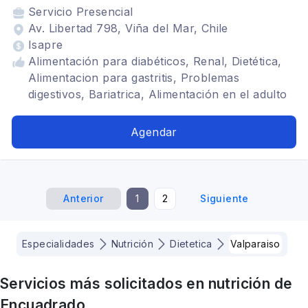
Servicio
Presencial
Av. Libertad 798, Viña del Mar, Chile
Isapre
Alimentación para diabéticos, Renal, Dietética,
Alimentacion para gastritis, Problemas
digestivos, Bariatrica, Alimentación en el adulto
mayor, Dietas para embarazadas, Alimentación
baja en carbohidratos, Infantil, Alimentación
Agendar
para gastritis
Anterior
1
2
Siguiente
Especialidades
Nutrición
Dietetica
Valparaiso
Servicios más solicitados en
nutrición
de
Encuadrado