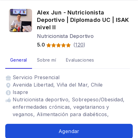
Género
Alex Jun - Nutricionista
Deportivo | Diplomado UC | ISAK
nivel II
Nutricionista Deportivo
5.0
(
120
)
General
Sobre mí
Evaluaciones
Servicio
Presencial
Avenida Libertad, Viña del Mar, Chile
Isapre
Nutricionista deportivo, Sobrepeso/Obesidad,
enfermedades crónicas, vegetarianos y
veganos, Alimentación para diabéticos,
Alimentación para colon irritable, Renal,
Alimentación con hipotiroidismo, Trastornos
Agendar
alimenticios TCA, Bariátrica, Vegetarianismo y