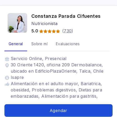
Constanza Parada Cifuentes
Nutricionista
5.0
(
730
)
General
Sobre mí
Evaluaciones
Servicio
Online, Presencial
30 Oriente 1420, oficina 209 Dermobalance,
ubicado en EdificioPlazaOriente, Talca, Chile
Isapre
Alimentación en el adulto mayor, Bariatrica,
obesidad, Problemas digestivos, Dietas para
embarazadas, Alimentación para gastritis,
Alimentación para colon irritable, Dietética,
Alimentación con hipotiroidismo
Agendar