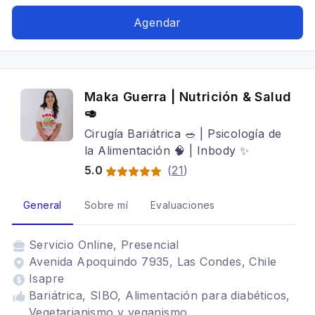
en carbohidratos, Problemas digestivos,
Trastornos alimenticios TCA, Alimentación para
Agendar
gastritis, alimentacion intuitiva, psiconutrición,
Alimentacion con hipotiroidismo, SIBO,
Bariatrica, Alimentacion para gastritis,
Alimentación en el adulto mayor, metabolismo,
Maka Guerra | Nutrición & Salud
alimentación consciente
🥑
Cirugía Bariátrica 🥗 | Psicología de
la Alimentación 🧠 | Inbody ✨
5.0
(
21
)
General
Sobre mí
Evaluaciones
Servicio
Online, Presencial
Avenida Apoquindo 7935, Las Condes, Chile
Isapre
Bariátrica, SIBO, Alimentación para diabéticos,
Vegetarianismo y veganismo