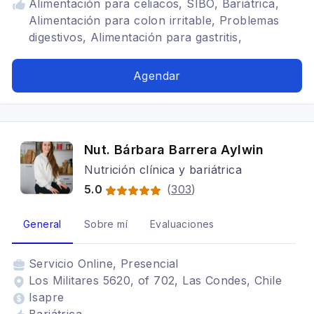
Alimentación para celiacos, SIBO, Bariátrica,
Alimentación para colon irritable, Problemas
digestivos, Alimentación para gastritis,
enfermedades inflamatorias intestinales,
nutricionista viña del mar, nutricionista santiago,
Agendar
Dietas para embarazadas, síndrome intestino
irritable
Nut. Bárbara Barrera Aylwin
Nutrición clínica y bariátrica
5.0
(
303
)
General
Sobre mí
Evaluaciones
Servicio
Online, Presencial
Los Militares 5620, of 702, Las Condes, Chile
Isapre