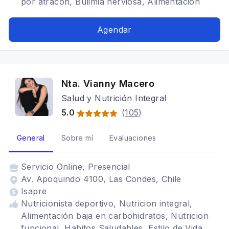
por atracón, Bulimia nerviosa, Alimentación
para diabéticos, Bariátrica
Agendar
Nta. Vianny Macero
Salud y Nutrición Integral
5.0
(
105
)
General
Sobre mí
Evaluaciones
Servicio
Online, Presencial
Av. Apoquindo 4100, Las Condes, Chile
Isapre
Nutricionista deportivo, Nutricion integral,
Alimentación baja en carbohidratos, Nutricion
funcional, Habitos Saludables, Estilo de Vida,