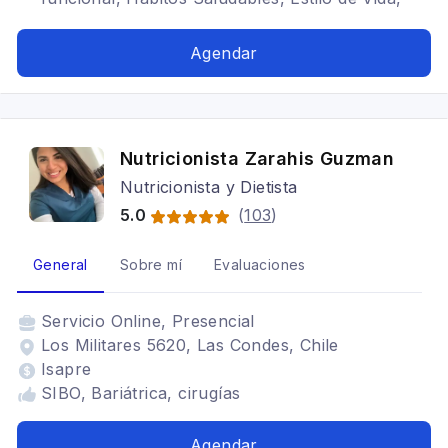
Problemas digestivos, Antiinflamación, Salud
Integral, Somática, Sistema nervioso, Manejo de
Agendar
estrés, Terapia holística, Alimentación con
hipotiroidismo, Trastornos alimenticios TCA,
Alimentación para celiacos, Bariátrica, SIBO,
Yoga, Coaching somático
Nutricionista Zarahis Guzman
Nutricionista y Dietista
5.0
(
103
)
General
Sobre mí
Evaluaciones
Servicio
Online, Presencial
Los Militares 5620, Las Condes, Chile
Isapre
SIBO, Bariátrica, cirugías
Agendar