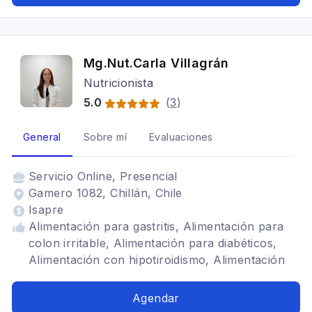
Mg.Nut.Carla Villagrán
Nutricionista
5.0
(
3
)
General
Sobre mí
Evaluaciones
Servicio
Online, Presencial
Gamero 1082, Chillán, Chile
Isapre
Alimentación para gastritis, Alimentación para
colon irritable, Alimentación para diabéticos,
Alimentación con hipotiroidismo, Alimentación
baja en carbohidratos, Bariátrica, Problemas
digestivos, Nutricionista deportivo, SIBO, Dietas
Agendar
para embarazadas, Renal, Dietética,