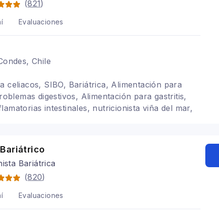
(
821
)
í
Evaluaciones
 Condes, Chile
a celiacos, SIBO, Bariátrica, Alimentación para
Problemas digestivos, Alimentación para gastritis,
amatorias intestinales, nutricionista viña del mar,
ntiago, Dietas para embarazadas, síndrome intestino
Bariátrico
nista Bariátrica
(
820
)
í
Evaluaciones