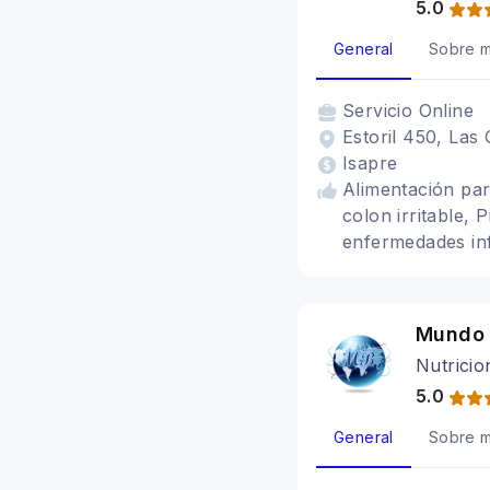
5.0
General
Sobre m
Servicio
Online
Estoril 450, Las
Isapre
Alimentación par
colon irritable, 
enfermedades infl
nutricionista sa
irritable
Mundo 
Nutricio
5.0
General
Sobre m