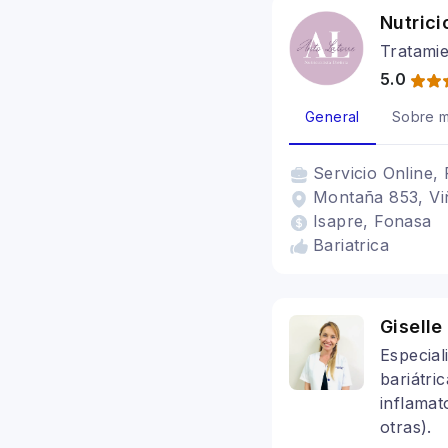
Nutrici
Tratamie
5.0
General
Sobre m
Servicio
Online, 
Montaña 853, Viñ
Isapre, Fonasa
Bariatrica
Gisell
Especial
bariátri
inflamato
otras).