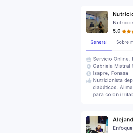
Nutric
Nutricio
5.0
General
Sobre m
Servicio
Online, 
Gabriela Mistral
Isapre, Fonasa
Nutricionista de
diabéticos, Alime
para colon irrita
digestivos, Nutr
Alimentación con
Alejand
Enfoque 