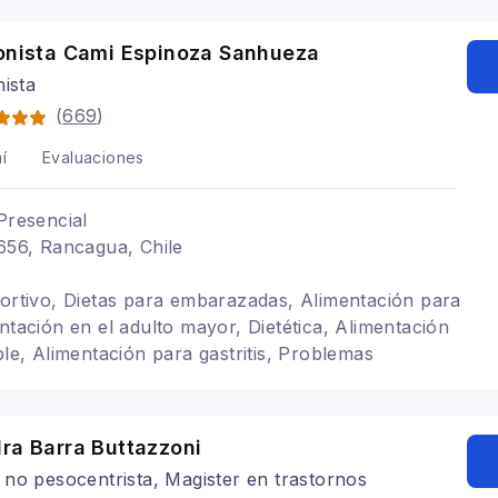
ionista Cami Espinoza Sanhueza
nista
(
669
)
í
Evaluaciones
Presencial
 656, Rancagua, Chile
portivo, Dietas para embarazadas, Alimentación para
ntación en el adulto mayor, Dietética, Alimentación
ble, Alimentación para gastritis, Problemas
icionista deportivo, Vegetarianismo y Veganismo,
 hipotiroidismo, SIBO, Bariatrica
ra Barra Buttazzoni
no pesocentrista, Magister en trastornos