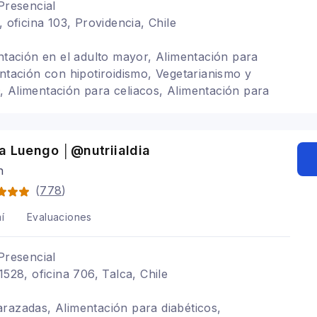
Presencial
, oficina 103, Providencia, Chile
entación en el adulto mayor, Alimentación para
entación con hipotiroidismo, Vegetarianismo y
 Alimentación para celiacos, Alimentación para
Alimentación para gastritis, Problemas digestivos
a Luengo │@nutriialdia
n
(
778
)
í
Evaluaciones
Presencial
1528, oficina 706, Talca, Chile
razadas, Alimentación para diabéticos,