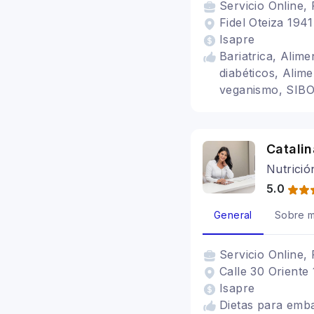
Servicio
Online, 
Fidel Oteiza 1941
Isapre
Bariatrica, Alim
diabéticos, Alim
veganismo, SIBO,
colon irritable, 
Catalin
Nutrició
5.0
General
Sobre m
Servicio
Online, 
Calle 30 Oriente 
Isapre
Dietas para emba