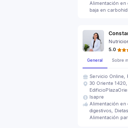
Alimentación en e
baja en carbohid
Consta
Nutricio
5.0
General
Sobre m
Servicio
Online, 
30 Oriente 1420
EdificioPlazaOrie
Isapre
Alimentación en 
digestivos, Diet
Alimentación para
hipotiroidismo