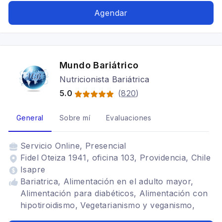
nutricionista viña del mar, nutricionista santiago,
Agendar
Dietas para embarazadas, síndrome intestino
irritable
Mundo Bariátrico
Nutricionista Bariátrica
5.0
(
820
)
General
Sobre mí
Evaluaciones
Servicio
Online, Presencial
Fidel Oteiza 1941, oficina 103, Providencia, Chile
Isapre
Bariatrica, Alimentación en el adulto mayor,
Alimentación para diabéticos, Alimentación con
hipotiroidismo, Vegetarianismo y veganismo,
SIBO, Alimentación para celiacos, Alimentación