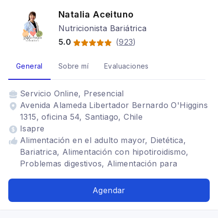
Natalia Aceituno
Nutricionista Bariátrica
5.0
(
923
)
General
Sobre mí
Evaluaciones
Servicio
Online, Presencial
Avenida Alameda Libertador Bernardo O'Higgins
1315, oficina 54, Santiago, Chile
Isapre
Alimentación en el adulto mayor, Dietética,
Bariatrica, Alimentación con hipotiroidismo,
Problemas digestivos, Alimentación para
gastritis, Alimentación para colon irritable,
Alimentación baja en carbohidratos
Agendar