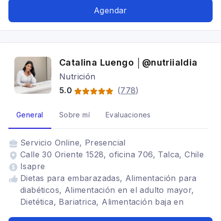
para colon irritable, Alimentación para gastritis,
Agendar
Problemas digestivos
Catalina Luengo │@nutriialdia
Nutrición
5.0
(
778
)
General
Sobre mí
Evaluaciones
Servicio
Online, Presencial
Calle 30 Oriente 1528, oficina 706, Talca, Chile
Isapre
Dietas para embarazadas, Alimentación para
diabéticos, Alimentación en el adulto mayor,
Dietética, Bariatrica, Alimentación baja en
carbohidratos