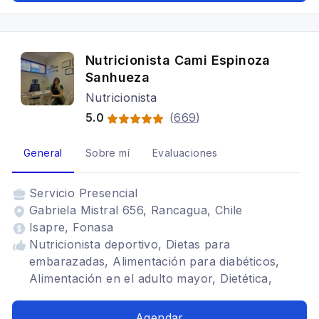
Nutricionista Cami Espinoza
Sanhueza
Nutricionista
5.0
(
669
)
General
Sobre mí
Evaluaciones
Servicio
Presencial
Gabriela Mistral 656, Rancagua, Chile
Isapre, Fonasa
Nutricionista deportivo, Dietas para
embarazadas, Alimentación para diabéticos,
Alimentación en el adulto mayor, Dietética,
Alimentación para colon irritable, Alimentación
para gastritis, Problemas digestivos,
Agendar