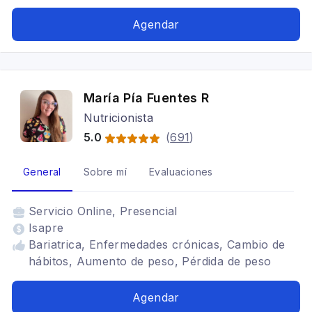
Alimentación para colon irritable, Dietética,
Alimentación con hipotiroidismo
Agendar
María Pía Fuentes R
Nutricionista
5.0
(
691
)
General
Sobre mí
Evaluaciones
Servicio
Online, Presencial
Isapre
Bariatrica, Enfermedades crónicas, Cambio de
hábitos, Aumento de peso, Pérdida de peso
Agendar