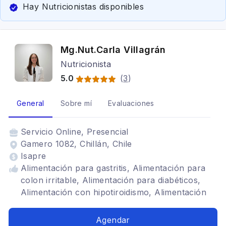
Hay Nutricionistas disponibles
Mg.Nut.Carla Villagrán
Nutricionista
5.0
(
3
)
General
Sobre mí
Evaluaciones
Servicio
Online, Presencial
Gamero 1082, Chillán, Chile
Isapre
Alimentación para gastritis, Alimentación para
colon irritable, Alimentación para diabéticos,
Alimentación con hipotiroidismo, Alimentación
baja en carbohidratos, Bariátrica, Problemas
digestivos, Nutricionista deportivo, SIBO, Dietas
Agendar