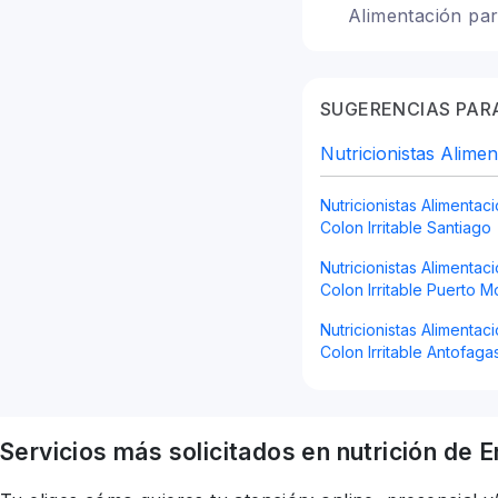
Alimentación par
hipotiroidismo, T
Vegetarianismo 
en el adulto mayo
SUGERENCIAS PARA
Nutricionistas Alimen
Nutricionistas Alimentac
Colon Irritable Santiago
Nutricionistas Alimentac
Colon Irritable Puerto M
Nutricionistas Alimentac
Colon Irritable Antofaga
Servicios más solicitados en
nutrición
de E