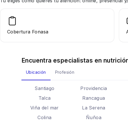
Tu eliges cómo quieres tu atención: online, presencial
Cobertura Fonasa
Encuentra especialistas en
nutrició
Ubicación
Profesión
Santiago
Providencia
Talca
Rancagua
Viña del mar
La Serena
Colina
Ñuñoa