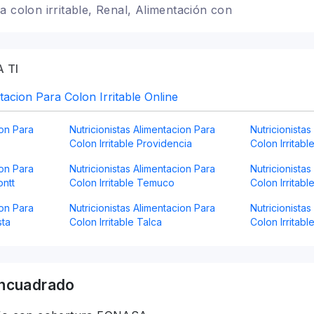
a colon irritable, Renal, Alimentación con
rastornos alimenticios TCA, Bariátrica,
y veganismo, Dietas para embarazadas, Alimentación
r, Infantil, Dietética
 TI
tacion Para Colon Irritable Online
ion Para
Nutricionistas Alimentacion Para
Nutricionista
Colon Irritable Providencia
Colon Irritab
ion Para
Nutricionistas Alimentacion Para
Nutricionista
ontt
Colon Irritable Temuco
Colon Irritabl
ion Para
Nutricionistas Alimentacion Para
Nutricionista
sta
Colon Irritable Talca
Colon Irritab
ncuadrado