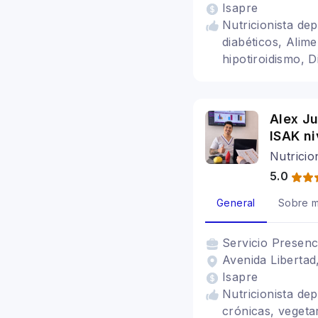
Isapre
Nutricionista de
diabéticos, Alim
hipotiroidismo, D
para colon irrita
digestivos, Vege
Alex Ju
ISAK niv
Nutricio
5.0
General
Sobre m
Servicio
Presenc
Avenida Libertad,
Isapre
Nutricionista d
crónicas, vegeta