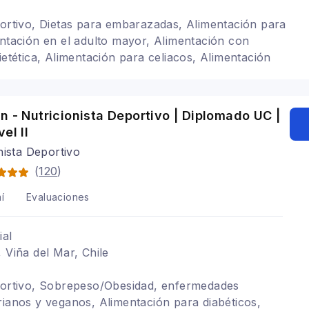
portivo, Dietas para embarazadas, Alimentación para
entación en el adulto mayor, Alimentación con
ietética, Alimentación para celiacos, Alimentación
ble, Alimentación para gastritis, Problemas
tarianismo y veganismo, SIBO
n - Nutricionista Deportivo | Diplomado UC |
el II
nista Deportivo
(
120
)
í
Evaluaciones
ial
 Viña del Mar, Chile
eportivo, Sobrepeso/Obesidad, enfermedades
rianos y veganos, Alimentación para diabéticos,