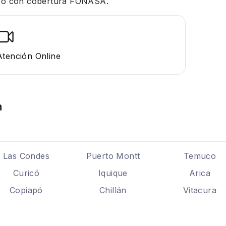
 y/o con cobertura FONASA.
Atención Online
n
Las Condes
Puerto Montt
Temuco
Curicó
Iquique
Arica
Copiapó
Chillán
Vitacura