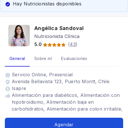
Hay Nutricionistas disponibles
Angélica Sandoval
Nutricionista Clínica
5.0
(
43
)
General
Sobre mí
Evaluaciones
Servicio
Online, Presencial
Avenida Bellavista 123, Puerto Montt, Chile
Isapre
Alimentación para diabéticos, Alimentación con
hipotiroidismo, Alimentación baja en
carbohidratos, Alimentación para colon irritable,
Dietas para embarazadas, Renal, Alimentación
para gastritis, Problemas digestivos
Agendar