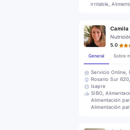
irritable, Alimen
Alimentación en 
Dietética
Camila
Nutrició
5.0
General
Sobre m
Servicio
Online, 
Rosario Sur 620,
Isapre
SIBO, Alimentaci
Alimentación para
Alimentación par
Vegetarianismo 