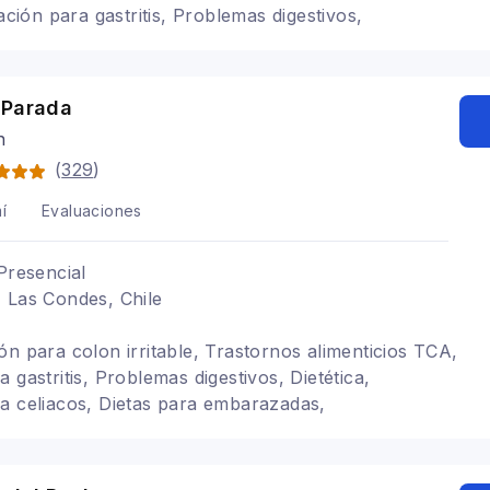
tación para gastritis, Problemas digestivos,
el adulto mayor, Alimentación con hipotiroidismo,
 Parada
n
(
329
)
í
Evaluaciones
Presencial
 Las Condes, Chile
ón para colon irritable, Trastornos alimenticios TCA,
 gastritis, Problemas digestivos, Dietética,
a celiacos, Dietas para embarazadas,
y veganismo