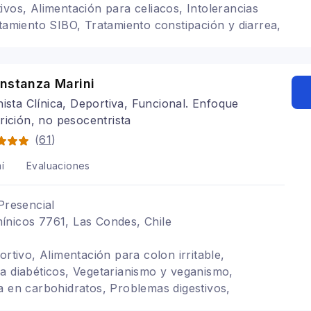
ivos, Alimentación para celiacos, Intolerancias
atamiento SIBO, Tratamiento constipación y diarrea,
 Every Size)
onstanza Marini
nista Clínica, Deportiva, Funcional. Enfoque
rición, no pesocentrista
(
61
)
í
Evaluaciones
Presencial
ínicos 7761, Las Condes, Chile
ortivo, Alimentación para colon irritable,
a diabéticos, Vegetarianismo y veganismo,
a en carbohidratos, Problemas digestivos,
nticios TCA, Alimentación para gastritis,