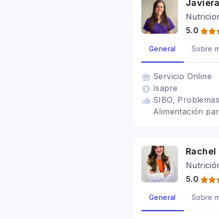
Javiera
Nutricio
5.0
General
Sobre m
Servicio
Online
Isapre
SIBO, Problemas 
Alimentación para
Rachel
Nutrició
5.0
General
Sobre m