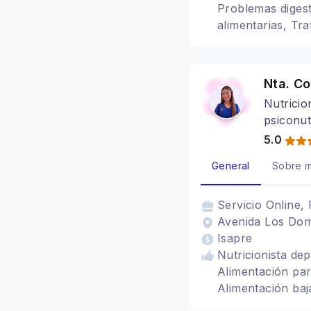
Problemas digest
alimentarias, Tr
HAES (Health At
Nta. C
Nutricio
psiconut
5.0
General
Sobre m
Servicio
Online, 
Avenida Los Dom
Isapre
Nutricionista dep
Alimentación par
Alimentación baj
Trastornos alime