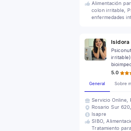
Alimentación par
colon irritable, 
enfermedades infl
nutricionista sa
irritable
Isidora
Psiconut
irritabl
bioimped
5.0
General
Sobre m
Servicio
Online, 
Rosario Sur 620,
Isapre
SIBO, Alimentaci
Tratamiento para