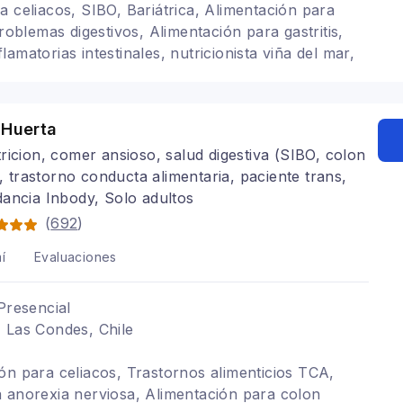
a celiacos, SIBO, Bariátrica, Alimentación para
Problemas digestivos, Alimentación para gastritis,
amatorias intestinales, nutricionista viña del mar,
ntiago, Dietas para embarazadas, síndrome intestino
 Huerta
ricion, comer ansioso, salud digestiva (SIBO, colon
e), trastorno conducta alimentaria, paciente trans,
ancia Inbody, Solo adultos
(
692
)
í
Evaluaciones
Presencial
 Las Condes, Chile
ón para celiacos, Trastornos alimenticios TCA,
 anorexia nerviosa, Alimentación para colon