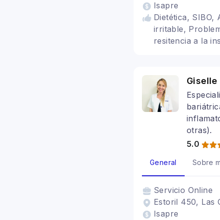
Isapre
Dietética, SIBO,
irritable, Proble
resitencia a la in
Gisell
Especial
bariátri
inflamato
otras).
5.0
General
Sobre m
Servicio
Online
Estoril 450, Las
Isapre