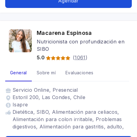
Agendar
para gastritis, Problemas digestivos, Dietas para
embarazadas
Macarena Espinosa
Nutricionista con profundización en
SIBO
5.0
(
1061
)
General
Sobre mí
Evaluaciones
Servicio
Online, Presencial
Estoril 200, Las Condes, Chile
Isapre
Dietética, SIBO, Alimentación para celiacos,
Alimentación para colon irritable, Problemas
digestivos, Alimentación para gastritis, adulto,
resitencia a la insulina