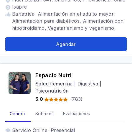
Isapre
Bariatrica, Alimentación en el adulto mayor,
Alimentación para diabéticos, Alimentación con
hipotiroidismo, Vegetarianismo y veganismo,
SIBO, Alimentación para celiacos, Alimentación
para colon irritable, Alimentación para gastritis,
Agendar
Problemas digestivos
Espacio Nutri
Salud Femenina | Digestiva |
Psiconutrición
5.0
(
783
)
General
Sobre mí
Evaluaciones
Servicio
Online, Presencial