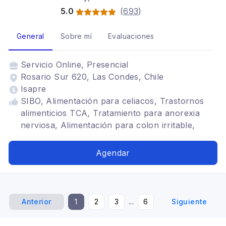
5.0
(
693
)
General
Sobre mí
Evaluaciones
Servicio
Online, Presencial
Rosario Sur 620, Las Condes, Chile
Isapre
SIBO, Alimentación para celiacos, Trastornos
alimenticios TCA, Tratamiento para anorexia
nerviosa, Alimentación para colon irritable,
Alimentación para gastritis, Problemas
digestivos, Alimentación en el adulto mayor,
Agendar
Alimentación con hipotiroidismo, Dietética
Anterior
1
2
3
...
6
Siguiente