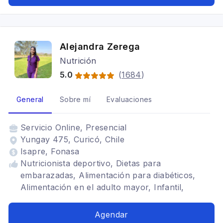
Alejandra Zerega
Nutrición
5.0
(
1684
)
General
Sobre mí
Evaluaciones
Servicio
Online, Presencial
Yungay 475, Curicó, Chile
Isapre, Fonasa
Nutricionista deportivo, Dietas para
embarazadas, Alimentación para diabéticos,
Alimentación en el adulto mayor, Infantil,
Dietética, TCA, Tratamiento para anorexia
nerviosa, Alimentación para colon irritable,
Agendar