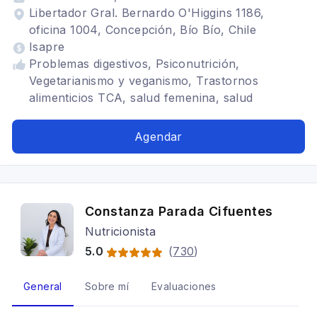
Libertador Gral. Bernardo O'Higgins 1186,
oficina 1004, Concepción, Bío Bío, Chile
Isapre
Problemas digestivos, Psiconutrición,
Vegetarianismo y veganismo, Trastornos
alimenticios TCA, salud femenina, salud
hormonal, fertilidad, Dietas para embarazadas,
SIBO, Tratamiento para anorexia nerviosa,
Agendar
Alimentación para colon irritable, Embarazo y
lactancia
Constanza Parada Cifuentes
Nutricionista
5.0
(
730
)
General
Sobre mí
Evaluaciones