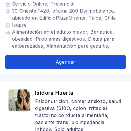
Servicio
Online, Presencial
30 Oriente 1420, oficina 209 Dermobalance,
ubicado en EdificioPlazaOriente, Talca, Chile
Isapre
Alimentación en el adulto mayor, Bariatrica,
obesidad, Problemas digestivos, Dietas para
embarazadas, Alimentación para gastritis,
Alimentación para colon irritable, Dietética,
Alimentación con hipotiroidismo
Agendar
Isidora Huerta
Psiconutricion, comer ansioso, salud
digestiva (SIBO, colon irritable),
trastorno conducta alimentaria,
paciente trans, bioimpedancia
Inbody, Solo adultos