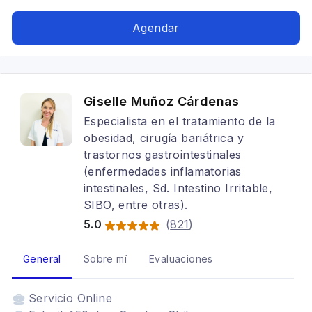
gastritis, Alimentación para colon irritable,
Alimentación baja en carbohidratos
Agendar
Giselle Muñoz Cárdenas
Especialista en el tratamiento de la
obesidad, cirugía bariátrica y
trastornos gastrointestinales
(enfermedades inflamatorias
intestinales, Sd. Intestino Irritable,
SIBO, entre otras).
5.0
(
821
)
General
Sobre mí
Evaluaciones
Servicio
Online