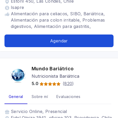
Estoril 450, Las Condes, Chile
Isapre
Alimentación para celiacos, SIBO, Bariátrica,
Alimentación para colon irritable, Problemas
digestivos, Alimentación para gastritis,
enfermedades inflamatorias intestinales,
nutricionista viña del mar, nutricionista santiago,
Agendar
Dietas para embarazadas, síndrome intestino
irritable
Mundo Bariátrico
Nutricionista Bariátrica
5.0
(
820
)
General
Sobre mí
Evaluaciones
Servicio
Online, Presencial
Fidel Oteiza 1941, oficina 103, Providencia, Chile