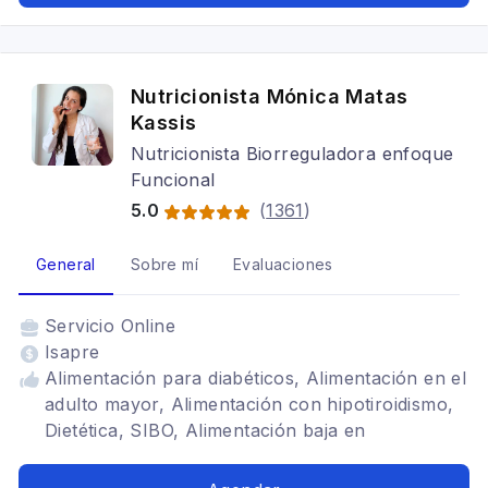
Alimentación para gastritis, Problemas
digestivos, Vegetarianismo y veganismo
Nutricionista Mónica Matas
Kassis
Nutricionista Biorreguladora enfoque
Funcional
5.0
(
1361
)
General
Sobre mí
Evaluaciones
Servicio
Online
Isapre
Alimentación para diabéticos, Alimentación en el
adulto mayor, Alimentación con hipotiroidismo,
Dietética, SIBO, Alimentación baja en
carbohidratos, Alimentación para celiacos,
Alimentación para colon irritable, Alimentación