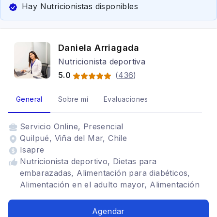
Hay Nutricionistas disponibles
Daniela Arriagada
Nutricionista deportiva
5.0
(
436
)
General
Sobre mí
Evaluaciones
Servicio
Online, Presencial
Quilpué, Viña del Mar, Chile
Isapre
Nutricionista deportivo, Dietas para
embarazadas, Alimentación para diabéticos,
Alimentación en el adulto mayor, Alimentación
con hipotiroidismo, Dietética, Alimentación para
celiacos, Alimentación para colon irritable,
Agendar