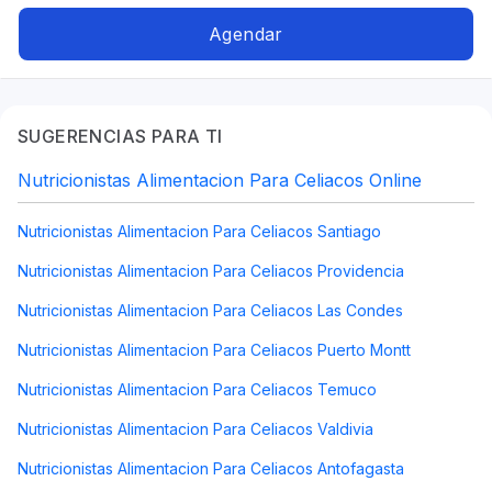
digestivos, Alimentación para gastritis,
Bariatrica, Alimentación para celiacos, Dietas
Agendar
para embarazadas, autismo, neurodivergencias,
TDAH, TEA, mujeres, disidencias, Identidad de
Género
SUGERENCIAS PARA TI
Nutricionistas Alimentacion Para Celiacos Online
Nutricionistas Alimentacion Para Celiacos Santiago
Nutricionistas Alimentacion Para Celiacos Providencia
Nutricionistas Alimentacion Para Celiacos Las Condes
Nutricionistas Alimentacion Para Celiacos Puerto Montt
Nutricionistas Alimentacion Para Celiacos Temuco
Nutricionistas Alimentacion Para Celiacos Valdivia
Nutricionistas Alimentacion Para Celiacos Antofagasta