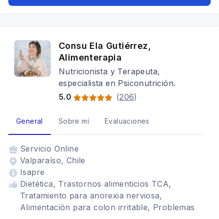
Alimentación para gastritis, Problemas
digestivos, Vegetarianismo y veganismo, SIBO
Consu Ela Gutiérrez,
Alimenterapia
Nutricionista y Terapeuta,
especialista en Psiconutrición.
5.0
(
206
)
General
Sobre mí
Evaluaciones
Servicio
Online
Valparaíso, Chile
Isapre
Dietética, Trastornos alimenticios TCA,
Tratamiento para anorexia nerviosa,
Alimentación para colon irritable, Problemas