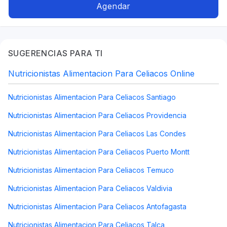
nerviosa, Problemas digestivos, Alimentación
Agendar
para colon irritable, Alimentación para gastritis
SUGERENCIAS PARA TI
Nutricionistas Alimentacion Para Celiacos Online
Nutricionistas Alimentacion Para Celiacos Santiago
Nutricionistas Alimentacion Para Celiacos Providencia
Nutricionistas Alimentacion Para Celiacos Las Condes
Nutricionistas Alimentacion Para Celiacos Puerto Montt
Nutricionistas Alimentacion Para Celiacos Temuco
Nutricionistas Alimentacion Para Celiacos Valdivia
Nutricionistas Alimentacion Para Celiacos Antofagasta
Nutricionistas Alimentacion Para Celiacos Talca