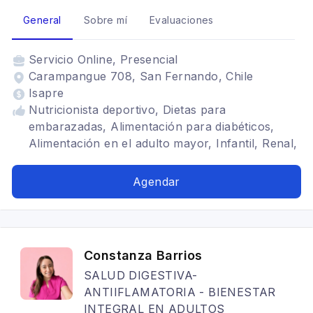
General
Sobre mí
Evaluaciones
Servicio
Online, Presencial
Carampangue 708, San Fernando, Chile
Isapre
Nutricionista deportivo, Dietas para
embarazadas, Alimentación para diabéticos,
Alimentación en el adulto mayor, Infantil, Renal,
Dietética, Alimentación para celiacos, TCA,
Tratamiento para anorexia nerviosa,
Agendar
Vegetarianismo y veganismo
Constanza Barrios
SALUD DIGESTIVA-
ANTIIFLAMATORIA - BIENESTAR
INTEGRAL EN ADULTOS