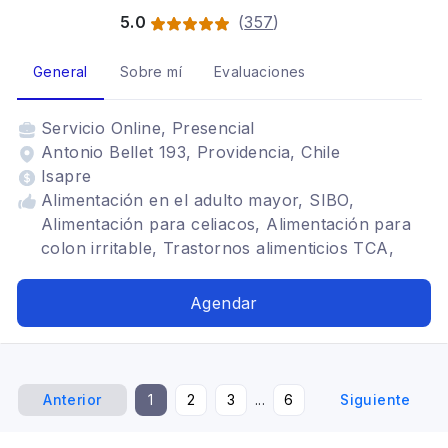
5.0
(
357
)
General
Sobre mí
Evaluaciones
Servicio
Online, Presencial
Antonio Bellet 193, Providencia, Chile
Isapre
Alimentación en el adulto mayor, SIBO,
Alimentación para celiacos, Alimentación para
colon irritable, Trastornos alimenticios TCA,
Alimentacion antiinflamatoria, nutricion adulto,
Problemas digestivos, Alimentación con
Agendar
hipotiroidismo
Anterior
1
2
3
...
6
Siguiente