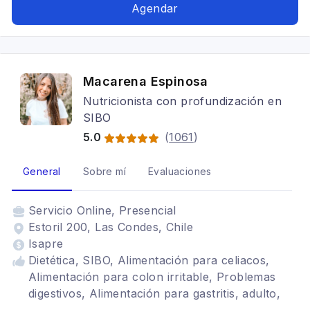
Alimentación para colon irritable, Alimentación
Agendar
para gastritis, Problemas digestivos, Dietas para
embarazadas
Macarena Espinosa
Nutricionista con profundización en
SIBO
5.0
(
1061
)
General
Sobre mí
Evaluaciones
Servicio
Online, Presencial
Estoril 200, Las Condes, Chile
Isapre
Dietética, SIBO, Alimentación para celiacos,
Alimentación para colon irritable, Problemas
digestivos, Alimentación para gastritis, adulto,