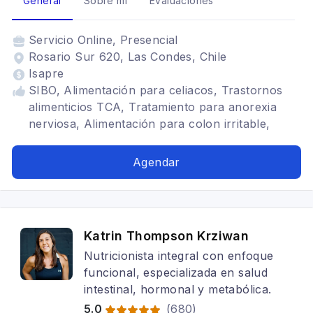
General
Sobre mí
Evaluaciones
Servicio
Online, Presencial
Rosario Sur 620, Las Condes, Chile
Isapre
SIBO, Alimentación para celiacos, Trastornos
alimenticios TCA, Tratamiento para anorexia
nerviosa, Alimentación para colon irritable,
Alimentación para gastritis, Problemas
digestivos, Alimentación en el adulto mayor,
Agendar
Alimentación con hipotiroidismo, Dietética
Katrin Thompson Krziwan
Nutricionista integral con enfoque
funcional, especializada en salud
intestinal, hormonal y metabólica.
5.0
(
680
)