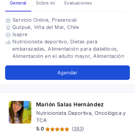
General
Sobre mí
Evaluaciones
Servicio
Online, Presencial
Quilpué, Viña del Mar, Chile
Isapre
Nutricionista deportivo, Dietas para
embarazadas, Alimentación para diabéticos,
Alimentación en el adulto mayor, Alimentación
con hipotiroidismo, Dietética, Alimentación para
celiacos, Alimentación para colon irritable,
Agendar
Alimentación para gastritis, Problemas
digestivos, Vegetarianismo y veganismo, SIBO
Marión Salas Hernández
Nutricionista Deportiva, Oncológica y
TCA
5.0
(
383
)