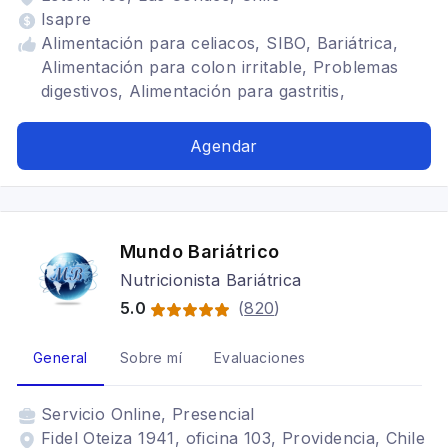
Isapre
Alimentación para celiacos, SIBO, Bariátrica,
Alimentación para colon irritable, Problemas
digestivos, Alimentación para gastritis,
enfermedades inflamatorias intestinales,
nutricionista viña del mar, nutricionista santiago,
Agendar
Dietas para embarazadas, síndrome intestino
irritable
Mundo Bariátrico
Nutricionista Bariátrica
5.0
(
820
)
General
Sobre mí
Evaluaciones
Servicio
Online, Presencial
Fidel Oteiza 1941, oficina 103, Providencia, Chile