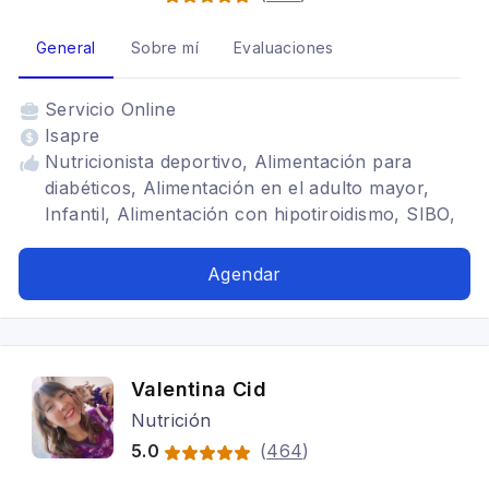
General
Sobre mí
Evaluaciones
Servicio
Online
Isapre
Nutricionista deportivo, Alimentación para
diabéticos, Alimentación en el adulto mayor,
Infantil, Alimentación con hipotiroidismo, SIBO,
Alimentación baja en carbohidratos,
Alimentación para celiacos, Alimentación para
Agendar
colon irritable, Alimentación para gastritis,
Problemas digestivos
Valentina Cid
Nutrición
5.0
(
464
)