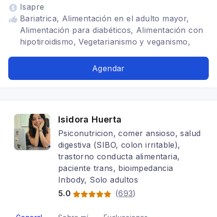
Isapre
Bariatrica, Alimentación en el adulto mayor,
Alimentación para diabéticos, Alimentación con
hipotiroidismo, Vegetarianismo y veganismo,
SIBO, Alimentación para celiacos, Alimentación
para colon irritable, Alimentación para gastritis,
Agendar
Problemas digestivos
Isidora Huerta
Psiconutricion, comer ansioso, salud
digestiva (SIBO, colon irritable),
trastorno conducta alimentaria,
paciente trans, bioimpedancia
Inbody, Solo adultos
5.0
(
693
)