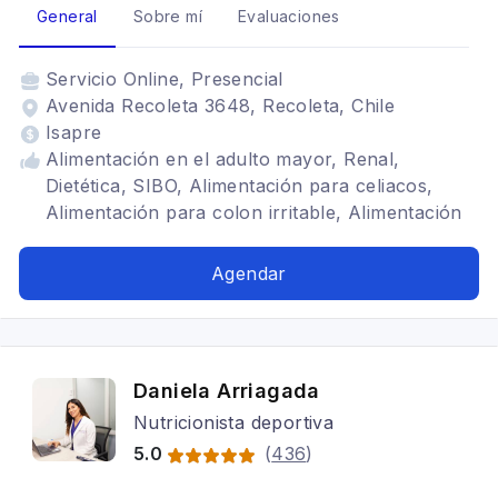
General
Sobre mí
Evaluaciones
Servicio
Online, Presencial
Avenida Recoleta 3648, Recoleta, Chile
Isapre
Alimentación en el adulto mayor, Renal,
Dietética, SIBO, Alimentación para celiacos,
Alimentación para colon irritable, Alimentación
para gastritis, Problemas digestivos,
Alimentación en el adulto mayor, Dietas para
Agendar
embarazadas, Alimentación con hipotiroidismo,
Bariatrica, Problemas digestivos, Alimentación
para gastritis, Alimentación para colon irritable,
Trastornos alimenticios TCA
Daniela Arriagada
Nutricionista deportiva
5.0
(
436
)