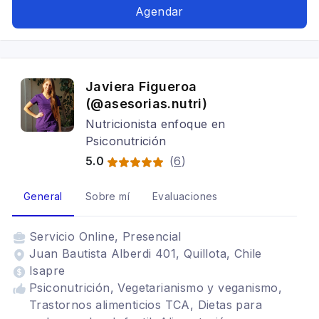
Dislipidemia, Colesterol Alto, Triglicéridos altos,
Agendar
Soporte nutricional oral, Composición corporal,
Masa muscular, Baja de peso, Subir de peso,
Renal, Vegetarianismo y veganismo,
Alimentación con hipotiroidismo, Alimentación
Javiera Figueroa
baja en carbohidratos
(@asesorias.nutri)
Nutricionista enfoque en
Psiconutrición
5.0
(
6
)
General
Sobre mí
Evaluaciones
Servicio
Online, Presencial
Juan Bautista Alberdi 401, Quillota, Chile
Isapre
Psiconutrición, Vegetarianismo y veganismo,
Trastornos alimenticios TCA, Dietas para