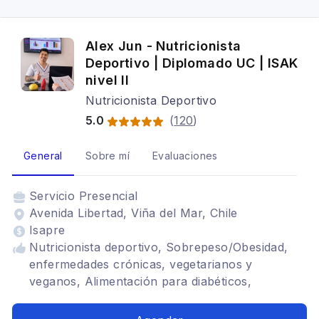
Alex Jun - Nutricionista
Deportivo | Diplomado UC | ISAK
nivel II
Nutricionista Deportivo
5.0
(
120
)
General
Sobre mí
Evaluaciones
Servicio
Presencial
Avenida Libertad, Viña del Mar, Chile
Isapre
Nutricionista deportivo, Sobrepeso/Obesidad,
enfermedades crónicas, vegetarianos y
veganos, Alimentación para diabéticos,
Alimentación para colon irritable, Renal,
Alimentación con hipotiroidismo, Trastornos