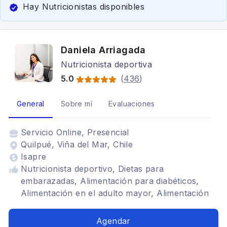
Hay Nutricionistas disponibles
Daniela Arriagada
Nutricionista deportiva
5.0
(
436
)
General
Sobre mí
Evaluaciones
Servicio
Online, Presencial
Quilpué, Viña del Mar, Chile
Isapre
Nutricionista deportivo, Dietas para
embarazadas, Alimentación para diabéticos,
Alimentación en el adulto mayor, Alimentación
con hipotiroidismo, Dietética, Alimentación para
celiacos, Alimentación para colon irritable,
Agendar