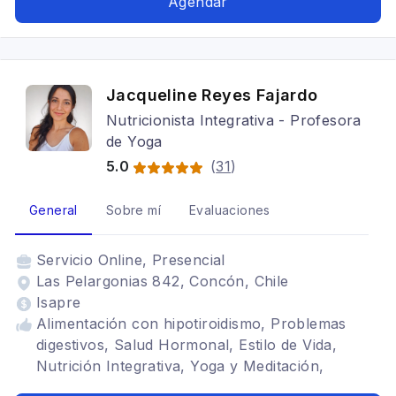
Agendar
alimenticios TCA, Bariátrica, Vegetarianismo y
veganismo, Dietas para embarazadas,
Alimentación en el adulto mayor, Infantil,
Dietética
Jacqueline Reyes Fajardo
Nutricionista Integrativa - Profesora
de Yoga
5.0
(
31
)
General
Sobre mí
Evaluaciones
Servicio
Online, Presencial
Las Pelargonias 842, Concón, Chile
Isapre
Alimentación con hipotiroidismo, Problemas
digestivos, Salud Hormonal, Estilo de Vida,
Nutrición Integrativa, Yoga y Meditación,
Enfoque Ancestral y Evolutivo