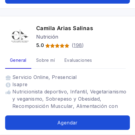
Alimentación para gastritis, Problemas
digestivos, Vegetarianismo y veganismo, SIBO
Camila Arias Salinas
Nutrición
5.0
(
198
)
General
Sobre mí
Evaluaciones
Servicio
Online, Presencial
Isapre
Nutricionista deportivo, Infantil, Vegetarianismo
y veganismo, Sobrepeso y Obesidad,
Recomposición Muscular, Alimentación con
hipotiroidismo, Bariátrica, Alto Rendimiento,
Embarazadas/Nodrizas
Agendar