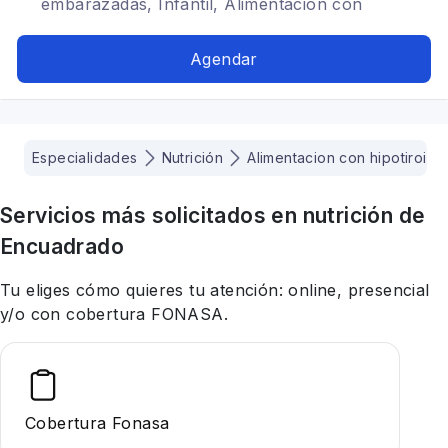
embarazadas, Infantil, Alimentación con
hipotiroidismo, Dietética, Problemas digestivos,
Alimentación para diabéticos, Alimentación en el
Agendar
adulto mayor, Tratamiento para anorexia
nerviosa, Alimentación para colon irritable
Especialidades
Nutrición
Alimentacion con hipotiroidi
Servicios más solicitados en
nutrición
de
Encuadrado
Tu eliges cómo quieres tu atención: online, presencial
y/o con cobertura FONASA.
Cobertura Fonasa