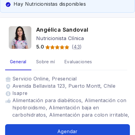
Hay Nutricionistas disponibles
Angélica Sandoval
Nutricionista Clínica
5.0
(
43
)
General
Sobre mí
Evaluaciones
Servicio
Online, Presencial
Avenida Bellavista 123, Puerto Montt, Chile
Isapre
Alimentación para diabéticos, Alimentación con
hipotiroidismo, Alimentación baja en
carbohidratos, Alimentación para colon irritable,
Dietas para embarazadas, Renal, Alimentación
para gastritis, Problemas digestivos
Agendar