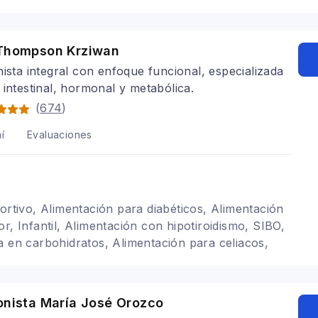
 Thompson Krziwan
nista integral con enfoque funcional, especializada
 intestinal, hormonal y metabólica.
(
674
)
í
Evaluaciones
portivo, Alimentación para diabéticos, Alimentación
r, Infantil, Alimentación con hipotiroidismo, SIBO,
a en carbohidratos, Alimentación para celiacos,
 colon irritable, Alimentación para gastritis,
ivos
onista María José Orozco