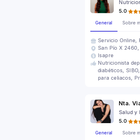
Nutricio
5.0
General
Sobre m
Servicio
Online, 
San Pío X 2460, 
Isapre
Nutricionista de
diabéticos, SIBO
para celiacos, Pr
Nta. V
Salud y 
5.0
General
Sobre m