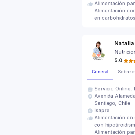
Alimentación par
Alimentación con
en carbohidratos
colon irritable, 
Dietas para emb
Natalia
Nutricio
5.0
General
Sobre m
Servicio
Online, 
Avenida Alameda 
Santiago, Chile
Isapre
Alimentación en e
con hipotiroidism
Alimentación par