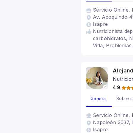
Servicio
Online, 
Av. Apoquindo 4
Isapre
Nutricionista dep
carbohidratos, N
Vida, Problemas d
Somática, Sistem
Alimentación con
Alimentación par
Alejan
somático
Nutricio
4.9
General
Sobre m
Servicio
Online, 
Napoleón 3037, 
Isapre