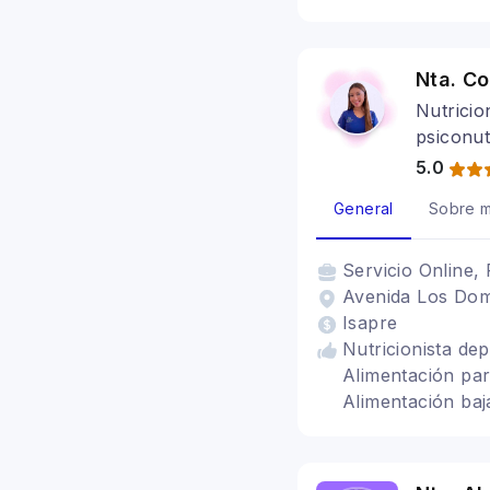
veganismo, SIBO,
para celiacos, Ba
Alimentación para
Nta. C
Nutricio
psiconut
5.0
General
Sobre m
Servicio
Online, 
Avenida Los Dom
Isapre
Nutricionista dep
Alimentación par
Alimentación baj
Trastornos alime
alimentacion intu
hipotiroidismo, S