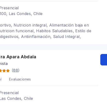
Presencial
100, Las Condes, Chile
ortivo, Nutricion integral, Alimentación baja en
utricion funcional, Habitos Saludables, Estilo de
igestivos, Antiinflamación, Salud Integral,
a nervioso, Manejo de estrés, Terapia holística,
 hipotiroidismo, Trastornos alimenticios TCA,
a celiacos, Bariátrica, SIBO, Yoga, Coaching
dra Apara Abdala
nista
(
88
)
í
Evaluaciones
Presencial
Las Condes, Chile