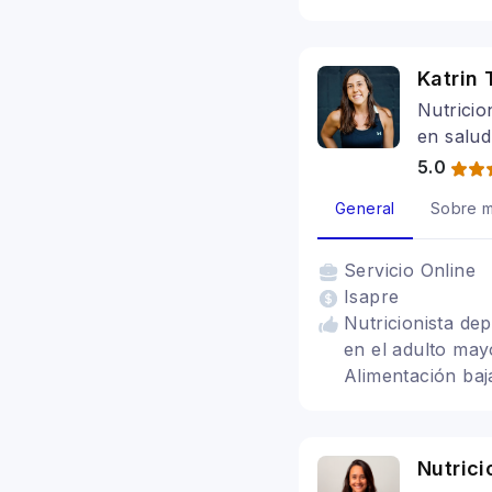
Katrin
Nutricio
en salud
5.0
General
Sobre m
Servicio
Online
Isapre
Nutricionista de
en el adulto mayo
Alimentación baj
Alimentación para
Problemas digest
Nutrici