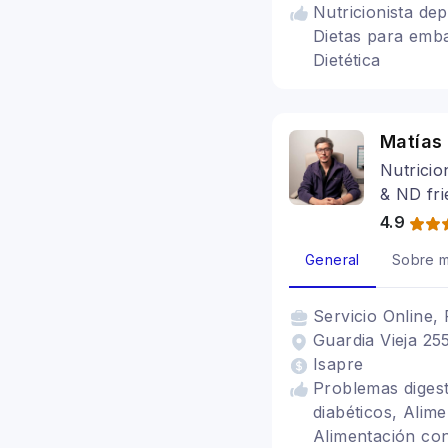
Nutricionista de
Dietas para emba
Dietética
Matías
Nutricio
& ND fri
4.9
General
Sobre m
Servicio
Online, 
Guardia Vieja 255
Isapre
Problemas digest
diabéticos, Alime
Alimentación con