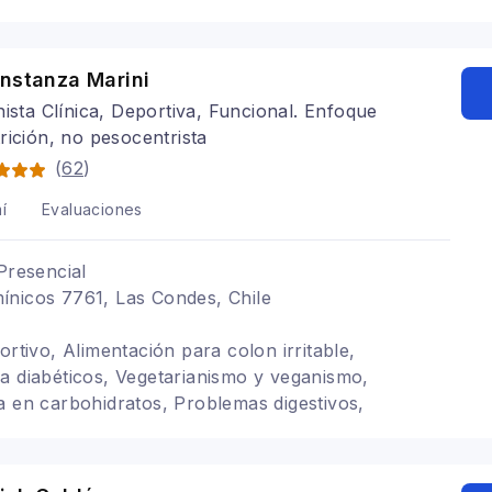
 Alimentación baja en carbohidratos, Alimentación
riátrica, Alimentación para colon irritable,
 gastritis
onstanza Marini
nista Clínica, Deportiva, Funcional. Enfoque
rición, no pesocentrista
(
62
)
í
Evaluaciones
Presencial
ínicos 7761, Las Condes, Chile
ortivo, Alimentación para colon irritable,
a diabéticos, Vegetarianismo y veganismo,
a en carbohidratos, Problemas digestivos,
nticios TCA, Alimentación para gastritis,
itiva, psiconutrición, Alimentacion con
IBO, Bariatrica, Alimentacion para gastritis,