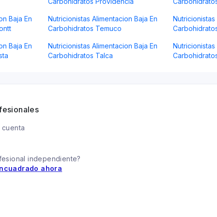
Carbohidratos Providencia
Carbohidrato
ion Baja En
Nutricionistas Alimentacion Baja En
Nutricionistas
ontt
Carbohidratos Temuco
Carbohidratos
ion Baja En
Nutricionistas Alimentacion Baja En
Nutricionistas
sta
Carbohidratos Talca
Carbohidrato
fesionales
 cuenta
fesional independiente?
ncuadrado ahora