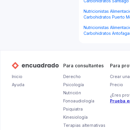
Carbohidratos Santiago
Nutricionistas Alimentac
Carbohidratos Puerto M
Nutricionistas Alimentac
Carbohidratos Antofaga
Para consultantes
Para pro
Inicio
Derecho
Crear una
Ayuda
Psicología
Precio
Nutrición
¿Eres pro
Fonoaudiología
Prueba e
Psiquiatra
Kinesiología
Terapias alternativas