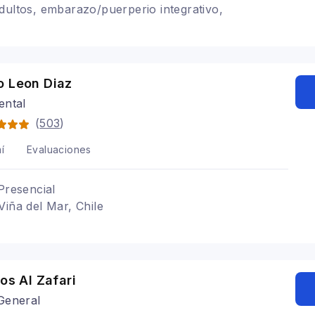
dultos, embarazo/puerperio integrativo,
o Leon Diaz
ental
(
503
)
í
Evaluaciones
Presencial
Viña del Mar, Chile
los Al Zafari
General