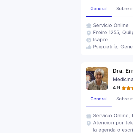
General
Sobre m
Servicio
Online
Freire 1255, Quil
Isapre
Psiquiatría, Gen
Dra. Er
Medicina
4.9
General
Sobre m
Servicio
Online, 
Atencion por tel
la agenda o escr