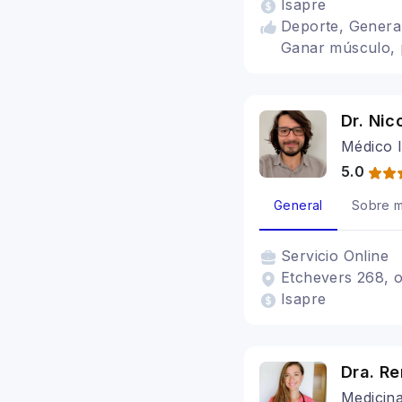
Isapre
Deporte, General
Ganar músculo, 
Dr. Nic
Médico I
5.0
General
Sobre m
Servicio
Online
Etchevers 268, of
Isapre
Dra. Re
Medicin