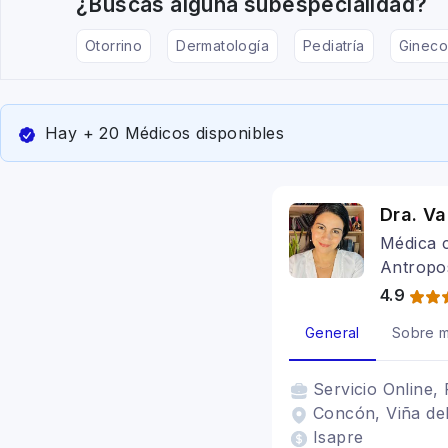
¿Buscas alguna subespecialidad?
Otorrino
Dermatología
Pediatría
Gineco
Hay + 20 Médicos disponibles
Dra. Va
Médica c
Antropo
4.9
General
Sobre m
Servicio
Online, 
Concón, Viña del
Isapre