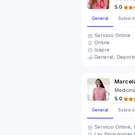
5.0
General
Sobre m
Servicio
Online
Online
Isapre
General, Deport
Marcel
Medicina
5.0
General
Sobre m
Servicio
Online, 
Las Pelargonias 