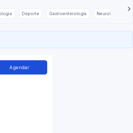
ología
Deporte
Gastroenterología
Neurología
F
Agendar