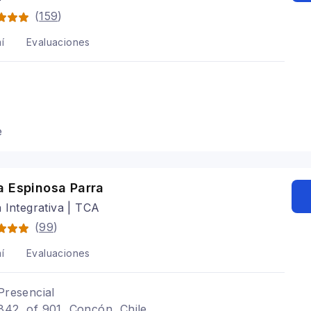
(
159
)
í
Evaluaciones
e
a Espinosa Parra
 Integrativa | TCA
(
99
)
í
Evaluaciones
Presencial
842, of 901, Concón, Chile