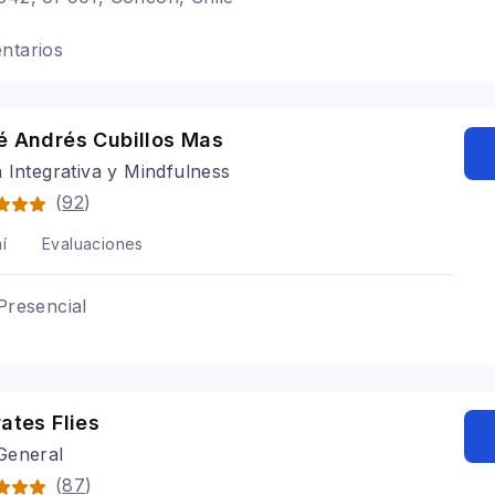
ntarios
é Andrés Cubillos Mas
 Integrativa y Mindfulness
(
92
)
í
Evaluaciones
Presencial
rates Flies
General
(
87
)