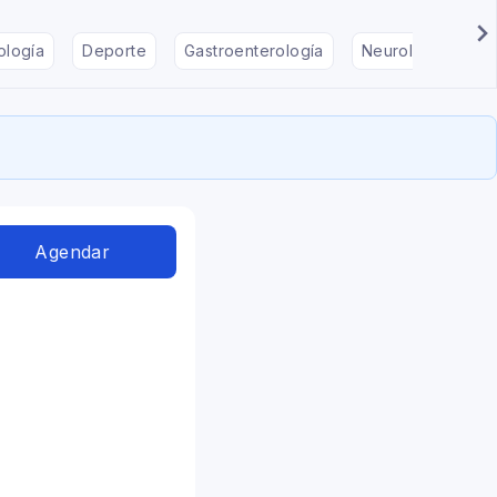
ología
Deporte
Gastroenterología
Neurología
F
Agendar