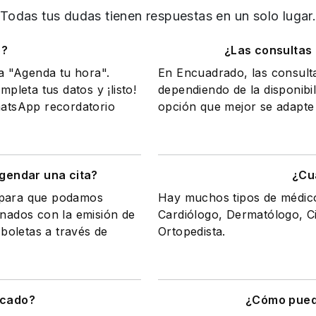
Todas tus dudas tienen respuestas en un solo lugar
o?
¿Las consultas
na "Agenda tu hora".
En Encuadrado, las consult
mpleta tus datos y ¡listo!
dependiendo de la disponibil
WhatsApp recordatorio
opción que mejor se adapte 
gendar una cita?
¿Cu
a para que podamos
Hay muchos tipos de médicos
onados con la emisión de
Cardiólogo, Dermatólogo, Ci
 boletas a través de
Ortopedista.
icado?
¿Cómo puedo