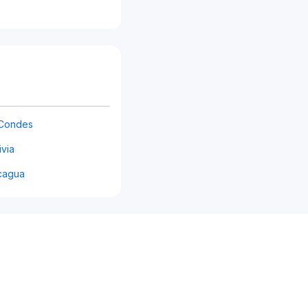
 Condes
ivia
cagua