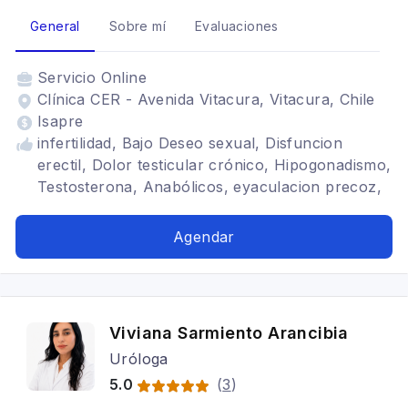
General
Sobre mí
Evaluaciones
Servicio
Online
Clínica CER - Avenida Vitacura, Vitacura, Chile
Isapre
infertilidad, Bajo Deseo sexual, Disfuncion
erectil, Dolor testicular crónico, Hipogonadismo,
Testosterona, Anabólicos, eyaculacion precoz,
Prótesis peneana, Reversión Vasectomía,
Curvatura peneana, Sexualidad
Agendar
Viviana Sarmiento Arancibia
Uróloga
5.0
(
3
)