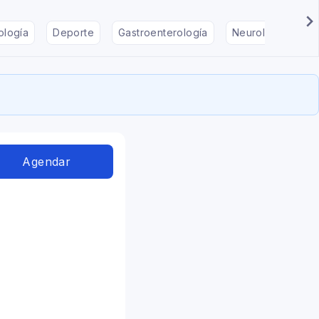
ología
Deporte
Gastroenterología
Neurología
F
Agendar