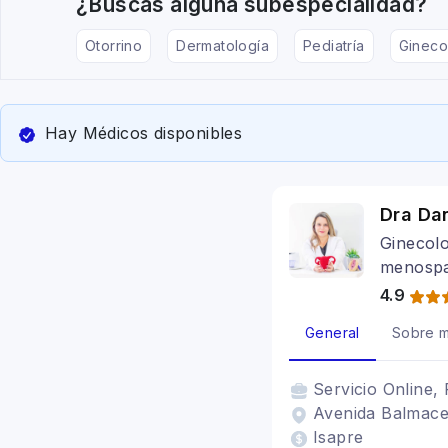
¿Buscas alguna subespecialidad?
Otorrino
Dermatología
Pediatría
Gineco
Hay Médicos disponibles
Dra Da
Ginecolo
menospa
4.9
General
Sobre m
Servicio
Online, 
Avenida Balmaced
Isapre