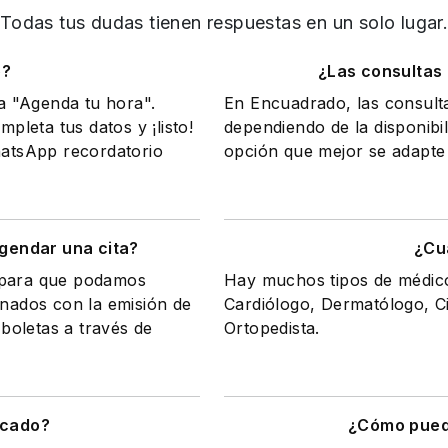
Todas tus dudas tienen respuestas en un solo lugar
o?
¿Las consultas
na "Agenda tu hora".
En Encuadrado, las consult
mpleta tus datos y ¡listo!
dependiendo de la disponibil
WhatsApp recordatorio
opción que mejor se adapte 
gendar una cita?
¿Cu
a para que podamos
Hay muchos tipos de médicos
onados con la emisión de
Cardiólogo, Dermatólogo, Ci
 boletas a través de
Ortopedista.
icado?
¿Cómo puedo