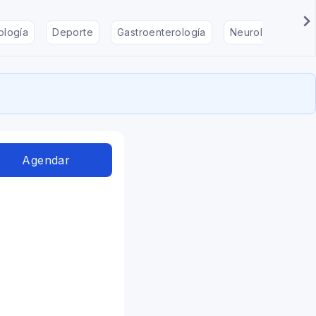
ología
Deporte
Gastroenterología
Neurología
F
Agendar