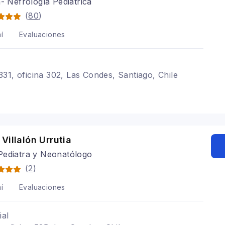
a- Nefrología Pediátrica
(
80
)
í
Evaluaciones
31, oficina 302, Las Condes, Santiago, Chile
Villalón Urrutia
Pediatra y Neonatólogo
(
2
)
í
Evaluaciones
ial