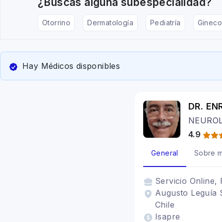
¿Buscas alguna subespecialidad?
Otorrino
Dermatología
Pediatría
Gineco
Hay Médicos disponibles
DR. EN
NEUROL
4.9
General
Sobre m
Servicio
Online, 
Augusto Leguía 
Chile
Isapre